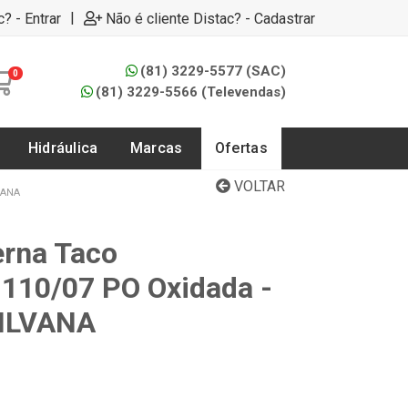
|
c? - Entrar
Não é cliente Distac? - Cadastrar
(81) 3229-5577 (SAC)
0
(81) 3229-5566 (Televendas)
Hidráulica
Marcas
Ofertas
VOLTAR
VANA
erna Taco
1110/07 PO Oxidada -
SILVANA