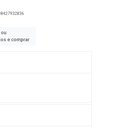
898427932836
 ou
ços e comprar