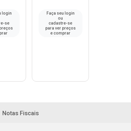
 login
Faça seu login
Faça seu l
u
ou
ou
re-se
cadastre-se
cadastre-
 preços
para ver preços
para ver pr
prar
e comprar
e compr
Notas Fiscais