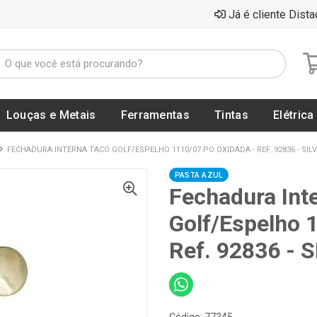
Já é cliente Dista
Louças e Metais
Ferramentas
Tintas
Elétrica
FECHADURA INTERNA TACO GOLF/ESPELHO 1110/07 PO OXIDADA - REF. 92836 - SIL
PASTA AZUL
Fechadura Int
Golf/Espelho 
Ref. 92836 - 