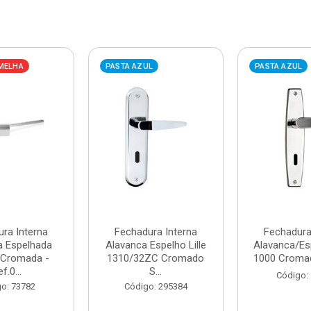
MELHA
PASTA AZUL
PASTA AZUL
ra Interna
Fechadura Interna
Fechadura
a Espelhada
Alavanca Espelho Lille
Alavanca/Es
 Cromada -
1310/32ZC Cromado
1000 Cromada
f.0...
S...
Código:
o: 73782
Código: 295384