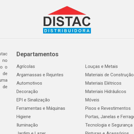
Departamentos
tac
a no
Agrícolas
Louças e Metais
do o
 de
Argamassas e Rejuntes
Materiais de Construção
 uma
Automotivos
Materiais Elétricos
e de
Decoração
Materiais Hidráulicos
EPI e Sinalização
Móveis
Ferramentas e Máquinas
Pisos e Revestimentos
Higiene
Portas, Janelas e Ferra
Iluminação
Tecnologia e Segurança
Jardim e Lazer
Pinturas e Acessórios