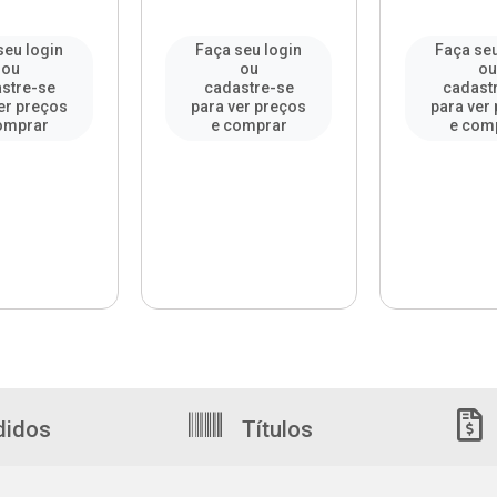
seu login
Faça seu login
Faça seu
ou
ou
o
stre-se
cadastre-se
cadast
er preços
para ver preços
para ver
omprar
e comprar
e com
didos
Títulos