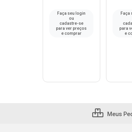
a seu login
Faça seu login
Faça 
ou
ou
adastre-se
cadastre-se
cada
a ver preços
para ver preços
para v
e comprar
e comprar
e c
Meus Pe