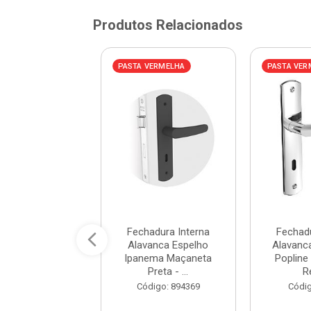
Produtos Relacionados
VERMELHA
PASTA VERMELHA
PASTA VER
adura Interna
Fechadura Interna
Fechadu
ínio Espelho
Alavanca Espelho
Alavanc
21 Inox - Ref.
Ipanema Maçaneta
Popline
11485 ...
Preta - ...
Re
digo: 880340
Código: 894369
Códig