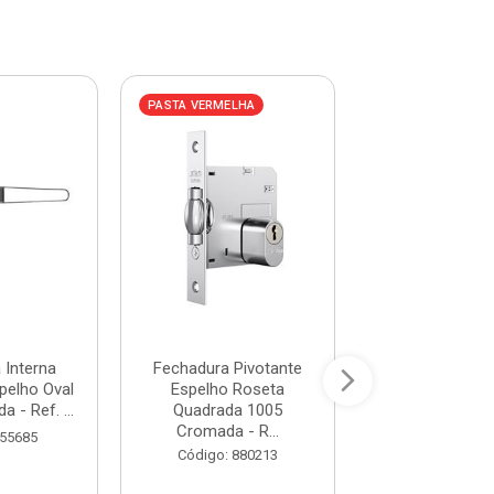
PASTA VERMELHA
PASTA AZUL
 Interna
Fechadura Pivotante
Fechadura In
pelho Oval
Espelho Roseta
Alavanca Espel
 - Ref. ...
Quadrada 1005
1210/10 SC Cro
Cromada - R...
 55685
Código: 28
Código: 880213