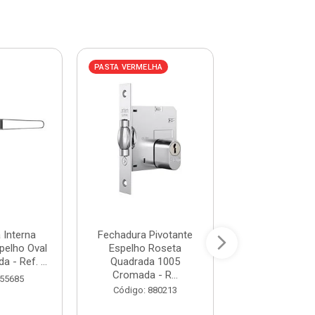
PASTA VERMELHA
PASTA AZUL
 Interna
Fechadura Pivotante
Fechadura In
pelho Oval
Espelho Roseta
Alavanca Espel
 - Ref. ...
Quadrada 1005
1210/10 SC Cro
Cromada - R...
 55685
Código: 28
Código: 880213