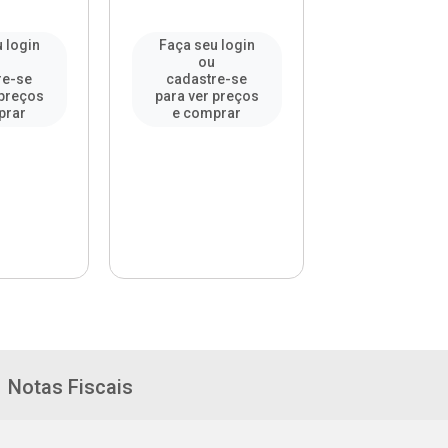
 login
Faça seu login
Faça seu l
u
ou
ou
re-se
cadastre-se
cadastre-
 preços
para ver preços
para ver pr
prar
e comprar
e compr
Notas Fiscais