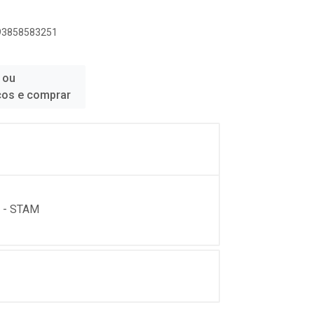
893858583251
 ou
ços e comprar
 - STAM