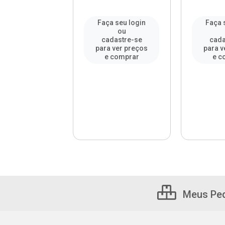
a seu login
Faça seu login
Faça 
ou
ou
adastre-se
cadastre-se
cada
a ver preços
para ver preços
para v
e comprar
e comprar
e c
Meus Pe