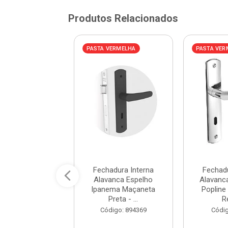
Produtos Relacionados
VERMELHA
PASTA VERMELHA
PASTA VER
adura Interna
Fechadura Interna
Fechadu
ínio Espelho
Alavanca Espelho
Alavanc
21 Inox - Ref.
Ipanema Maçaneta
Popline
11485 ...
Preta - ...
Re
digo: 880340
Código: 894369
Códig