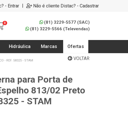
|
c? - Entrar
Não é cliente Distac? - Cadastrar
(81) 3229-5577 (SAC)
0
(81) 3229-5566 (Televendas)
Hidráulica
Marcas
Ofertas
VOLTAR
 - REF. 58325 - STAM
erna para Porta de
Espelho 813/02 Preto
58325 - STAM