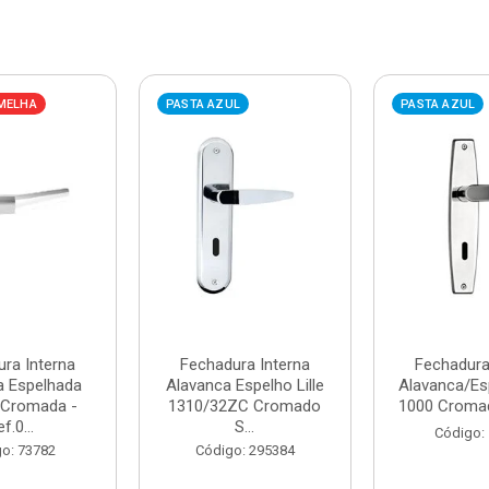
MELHA
PASTA AZUL
PASTA AZUL
ra Interna
Fechadura Interna
Fechadura
a Espelhada
Alavanca Espelho Lille
Alavanca/Es
 Cromada -
1310/32ZC Cromado
1000 Cromada
f.0...
S...
Código:
o: 73782
Código: 295384