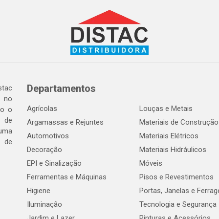
Departamentos
tac
a no
Agrícolas
Louças e Metais
do o
 de
Argamassas e Rejuntes
Materiais de Construção
 uma
Automotivos
Materiais Elétricos
e de
Decoração
Materiais Hidráulicos
EPI e Sinalização
Móveis
Ferramentas e Máquinas
Pisos e Revestimentos
Higiene
Portas, Janelas e Ferra
Iluminação
Tecnologia e Segurança
Jardim e Lazer
Pinturas e Acessórios