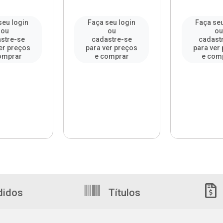
seu login
Faça seu login
Faça seu
ou
ou
o
stre-se
cadastre-se
cadast
er preços
para ver preços
para ver
omprar
e comprar
e com
didos
Títulos