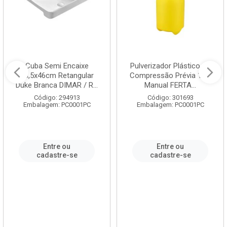
Cuba Semi Encaixe
Pulverizador Plástico de
58,5x46cm Retangular
Compressão Prévia 1,5L
Duke Branca DIMAR / R...
Manual FERTA...
Código: 294913
Código: 301693
Embalagem: PC0001PC
Embalagem: PC0001PC
Entre ou
Entre ou
cadastre-se
cadastre-se