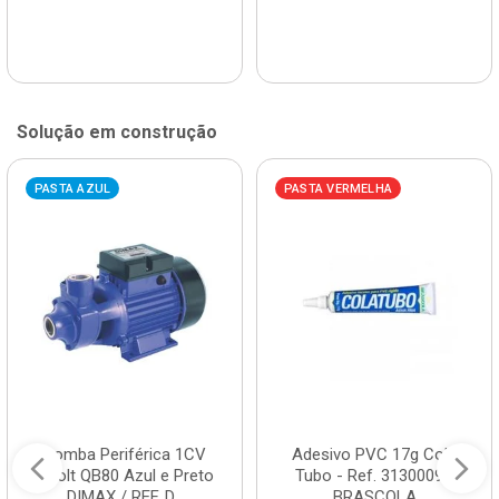
Solução em construção
PASTA AZUL
PASTA VERMELHA
Bomba Periférica 1CV
Adesivo PVC 17g Cola
Bivolt QB80 Azul e Preto
Tubo - Ref. 3130009 -
DIMAX / REF. D...
BRASCOLA