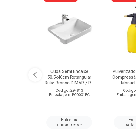
 Rede Aço
Cuba Semi Encaixe
Pulverizado
0 Zincado 12
58,5x46cm Retangular
Compressão
f.91610 - ...
Duke Branca DIMAR / R...
Manual 
o: 18790
Código: 294913
Código
m: SC0012PA
Embalagem: PC0001PC
Embalagem
re ou
Entre ou
Ent
stre-se
cadastre-se
cadas