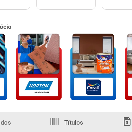
ócio
idos
Títulos