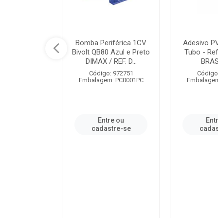
ável em PVC
Bomba Periférica 1CV
Adesivo P
ORTLEV / REF.
Bivolt QB80 Azul e Preto
Tubo - Ref
10129
DIMAX / REF. D...
BRA
: 995336
Código: 972751
Código
m: PC0001PC
Embalagem: PC0001PC
Embalagem
re ou
Entre ou
Ent
stre-se
cadastre-se
cadas