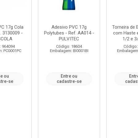
VC 17g Cola
Adesivo PVC 17g
Torneira de
. 3130009 -
Polytubes - Ref. AA014 -
com Haste 
SCOLA
PULVITEC
1/2 e 3/
: 964094
Código: 18604
Código:
: PC0001PC
Embalagem: BI0001BI
Embalagem
re ou
Entre ou
Entr
tre-se
cadastre-se
cadas