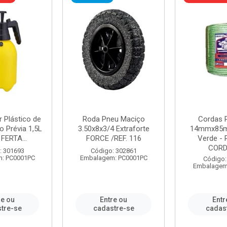
r Plástico de
Roda Pneu Maciço
Cordas P
 Prévia 1,5L
3.50x8x3/4 Extraforte
14mmx85m
FERTA...
FORCE /REF. 116
Verde - 
CORDA
: 301693
Código: 302861
: PC0001PC
Embalagem: PC0001PC
Código:
Embalagem
re ou
Entre ou
Entr
tre-se
cadastre-se
cadas