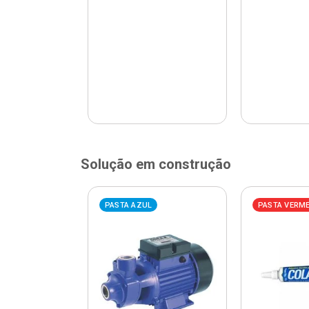
Solução em construção
ELHA
PASTA AZUL
PASTA VERM