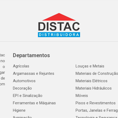
Departamentos
tac
 no
Agrícolas
Louças e Metais
o o
gar
Argamassas e Rejuntes
Materiais de Construçã
 de
Automotivos
Materiais Elétricos
com
Decoração
Materiais Hidráulicos
EPI e Sinalização
Móveis
Ferramentas e Máquinas
Pisos e Revestimentos
Higiene
Portas, Janelas e Ferra
Iluminação
Tecnologia e Segurança