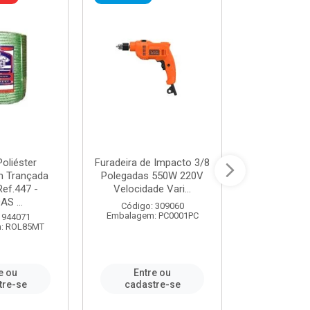
oliéster
Furadeira de Impacto 3/8
Tomada em B
 Trançada
Polegadas 550W 220V
2P+T 20A Ne
Ref.447 -
Velocidade Vari...
/ REF. 
S ...
Código: 309060
Código:
Embalagem: PC0001PC
Embalagem:
 944071
: ROL85MT
e ou
Entre ou
Entr
tre-se
cadastre-se
cadast