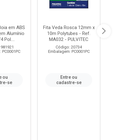
 Boia em ABS
Fita Veda Rosca 12mm x
Tê Soldável
em Alumínio
10m Polytubes - Ref.
Ref.222002
4 Pol....
MA032 - PULVITEC
 981921
Código: 20734
Código:
: PC0001PC
Embalagem: PC0001PC
Embalagem:
e ou
Entre ou
Entr
tre-se
cadastre-se
cadast