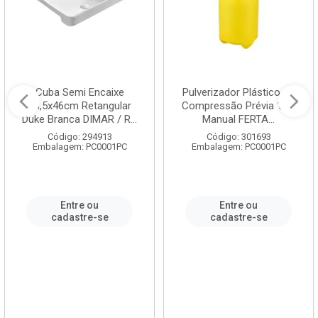
Cuba Semi Encaixe
Pulverizador Plástico de
58,5x46cm Retangular
Compressão Prévia 1,5L
Duke Branca DIMAR / R...
Manual FERTA...
Código: 294913
Código: 301693
Embalagem: PC0001PC
Embalagem: PC0001PC
Entre ou
Entre ou
cadastre-se
cadastre-se