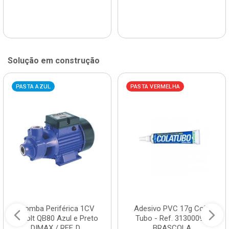
Solução em construção
PASTA AZUL
PASTA VERMELHA
Bomba Periférica 1CV
Adesivo PVC 17g Cola
Bivolt QB80 Azul e Preto
Tubo - Ref. 3130009 -
DIMAX / REF. D...
BRASCOLA