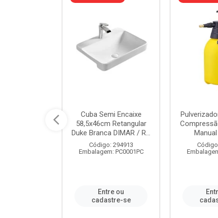
 Rede Aço
Cuba Semi Encaixe
Pulverizado
0 Zincado 12
58,5x46cm Retangular
Compressão
f.91610 - ...
Duke Branca DIMAR / R...
Manual 
o: 18790
Código: 294913
Código
m: SC0012PA
Embalagem: PC0001PC
Embalagem
re ou
Entre ou
Ent
stre-se
cadastre-se
cadas