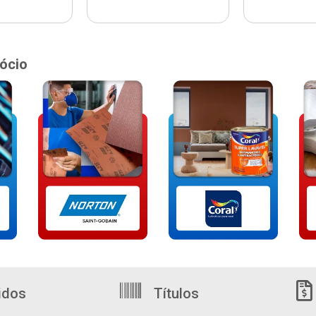
ócio
idos
Títulos