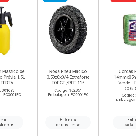
r Plástico de
Roda Pneu Maciço
Cordas P
 Prévia 1,5L
3.50x8x3/4 Extraforte
14mmx85m
FERTA...
FORCE /REF. 116
Verde - 
CORDA
: 301693
Código: 302861
: PC0001PC
Embalagem: PC0001PC
Código:
Embalagem
re ou
Entre ou
Entr
tre-se
cadastre-se
cadas