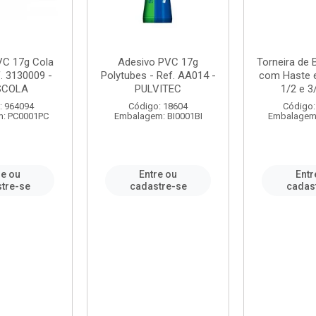
VC 17g Cola
Adesivo PVC 17g
Torneira de
. 3130009 -
Polytubes - Ref. AA014 -
com Haste 
SCOLA
PULVITEC
1/2 e 3/
: 964094
Código: 18604
Código:
: PC0001PC
Embalagem: BI0001BI
Embalagem
re ou
Entre ou
Entr
tre-se
cadastre-se
cadas