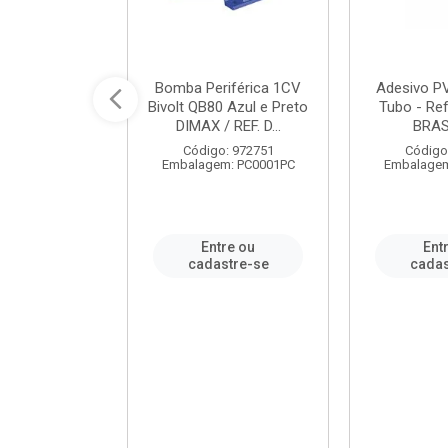
ável em PVC
Bomba Periférica 1CV
Adesivo P
ORTLEV / REF.
Bivolt QB80 Azul e Preto
Tubo - Ref
10129
DIMAX / REF. D...
BRA
: 995336
Código: 972751
Código
m: PC0001PC
Embalagem: PC0001PC
Embalagem
re ou
Entre ou
Ent
stre-se
cadastre-se
cadas