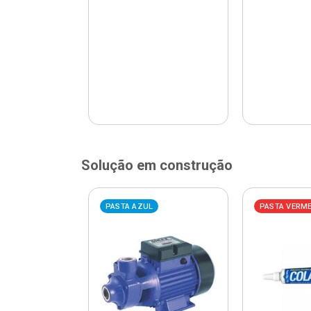
Solução em construção
ELHA
PASTA AZUL
PASTA VERM