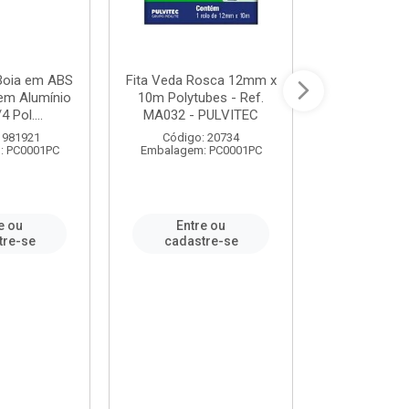
 Boia em ABS
Fita Veda Rosca 12mm x
Tê Soldável
em Alumínio
10m Polytubes - Ref.
Ref.222002
4 Pol....
MA032 - PULVITEC
 981921
Código: 20734
Código:
: PC0001PC
Embalagem: PC0001PC
Embalagem:
e ou
Entre ou
Entr
tre-se
cadastre-se
cadast