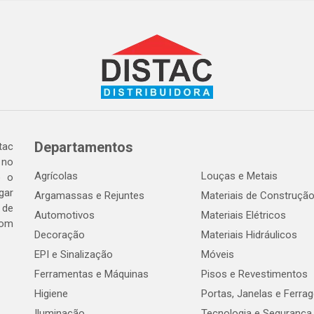
Departamentos
tac
 no
Agrícolas
Louças e Metais
o o
gar
Argamassas e Rejuntes
Materiais de Construçã
 de
Automotivos
Materiais Elétricos
com
Decoração
Materiais Hidráulicos
EPI e Sinalização
Móveis
Ferramentas e Máquinas
Pisos e Revestimentos
Higiene
Portas, Janelas e Ferra
Iluminação
Tecnologia e Segurança