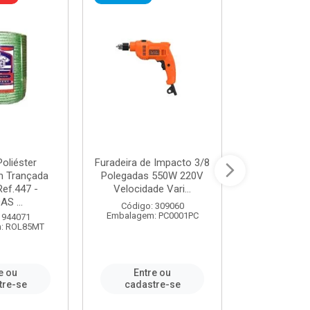
oliéster
Furadeira de Impacto 3/8
Tomada em B
 Trançada
Polegadas 550W 220V
2P+T 20A Ne
Ref.447 -
Velocidade Vari...
/ REF. 
S ...
Código: 309060
Código:
Embalagem: PC0001PC
Embalagem:
 944071
: ROL85MT
e ou
Entre ou
Entr
tre-se
cadastre-se
cadast