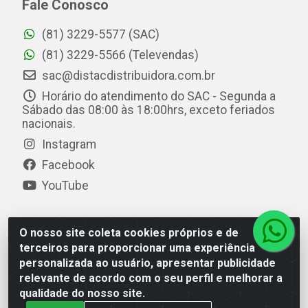
Fale Conosco
(81) 3229-5577 (SAC)
(81) 3229-5566 (Televendas)
sac@distacdistribuidora.com.br
Horário do atendimento do SAC - Segunda a
Sábado das 08:00 às 18:00hrs, exceto feriados
nacionais.
Instagram
Facebook
YouTube
O nosso site coleta cookies próprios e de
Distac Distribuidora - Av. Durval de Góes Monteiro, 7049
terceiros para proporcionar uma experiência
- Jardim Petrópolis - Maceió/AL - CEP 57061-000 - CNPJ
personalizada ao usuário, apresentar publicidade
08.072.649/0001-20
relevante de acordo com o seu perfil e melhorar a
qualidade do nosso site.