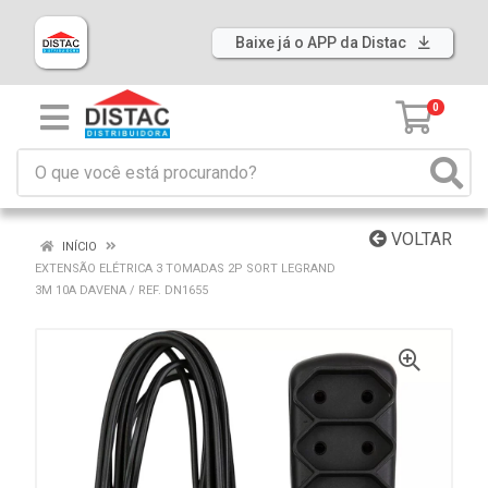
Baixe já o APP da Distac
0
VOLTAR
INÍCIO
EXTENSÃO ELÉTRICA 3 TOMADAS 2P SORT LEGRAND
3M 10A DAVENA / REF. DN1655