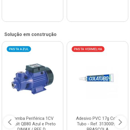
Solução em construção
PASTA AZUL
PASTA VERMELHA
Bomba Periférica 1CV
Adesivo PVC 17g Cola
Bivolt QB80 Azul e Preto
Tubo - Ref. 3130009 -
DIMAX / REF. D...
BRASCOLA