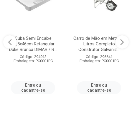
Cuba Semi Encaixe
Carro de Mão em Metal 60
58,5x46cm Retangular
Litros Completo
Duke Branca DIMAR / R...
Construtor Galvaniz...
Código: 294913
Código: 296641
Embalagem: PC0001PC
Embalagem: PC0001PC
Entre ou
Entre ou
cadastre-se
cadastre-se