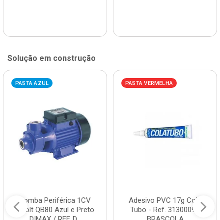
Solução em construção
PASTA AZUL
PASTA VERMELHA
Bomba Periférica 1CV
Adesivo PVC 17g Cola
Bivolt QB80 Azul e Preto
Tubo - Ref. 3130009 -
DIMAX / REF. D...
BRASCOLA