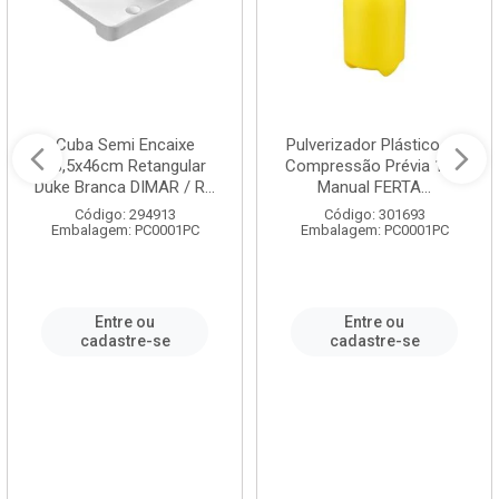
Cuba Semi Encaixe
Pulverizador Plástico de
58,5x46cm Retangular
Compressão Prévia 1,5L
Duke Branca DIMAR / R...
Manual FERTA...
Código: 294913
Código: 301693
Embalagem: PC0001PC
Embalagem: PC0001PC
Entre ou
Entre ou
cadastre-se
cadastre-se