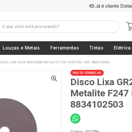
Já é cliente Dista
Louças e Metais
Ferramentas
Tintas
Elétrica
DISCO LIXA GR24 180X22MM METALITE F247 NORTON / REF. 8834102503
PASTA VERMELHA
Disco Lixa G
Metalite F247
8834102503