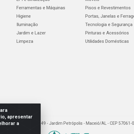
Ferramentas e Máquinas
Pisos e Revestimentos
Higiene
Portas, Janelas e Ferra
Iluminação
Tecnologia e Segurança
Jardim e Lazer
Pinturas e Acessórios
Limpeza
Utilidades Domésticas
para
io, apresentar
elhorar a
val de Góes Monteiro, 7049 - Jardim Petrópolis - Maceió/AL - CEP 5706