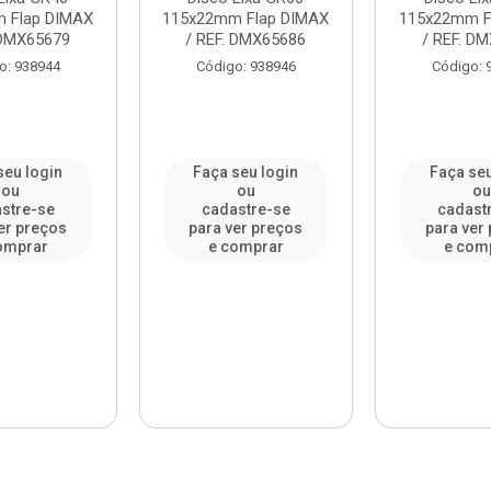
 Flap DIMAX
115x22mm Flap DIMAX
115x22mm F
 DMX65679
/ REF. DMX65686
/ REF. D
o: 938944
Código: 938946
Código: 
seu login
Faça seu login
Faça seu
ou
ou
o
stre-se
cadastre-se
cadast
er preços
para ver preços
para ver
omprar
e comprar
e com