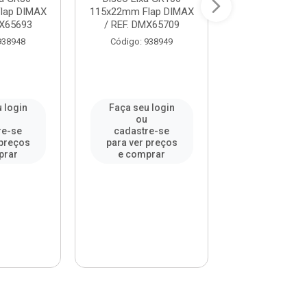
lap DIMAX
115x22mm Flap DIMAX
115x22mm Fla
MX65693
/ REF. DMX65709
/ REF. DMX6
938948
Código: 938949
Código: 93
 login
Faça seu login
Faça seu l
u
ou
ou
re-se
cadastre-se
cadastre-
 preços
para ver preços
para ver pr
prar
e comprar
e compr