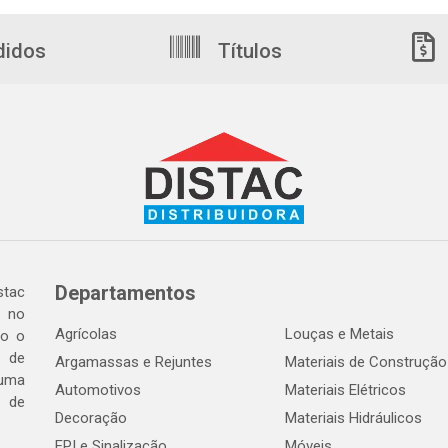
didos
Títulos
Departamentos
tac
a no
Agrícolas
Louças e Metais
do o
 de
Argamassas e Rejuntes
Materiais de Construção
 uma
Automotivos
Materiais Elétricos
e de
Decoração
Materiais Hidráulicos
EPI e Sinalização
Móveis