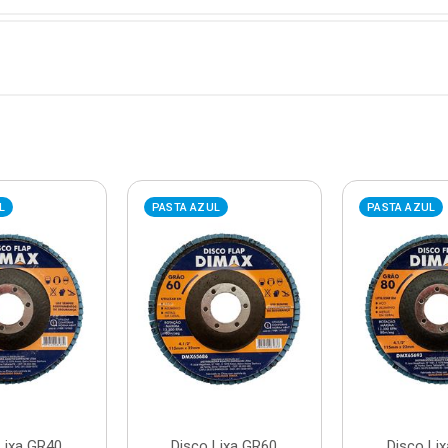
L
PASTA AZUL
PASTA AZUL
Lixa GR40
Disco Lixa GR60
Disco Li