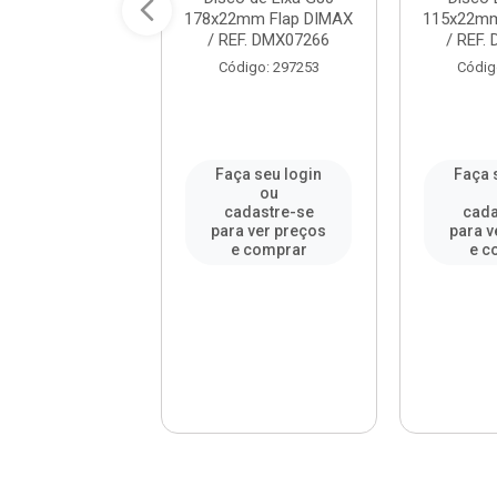
2mm Aço DIMAX
178x22mm Flap DIMAX
115x22mm
EF. DMX64924
/ REF. DMX07266
/ REF.
digo: 939020
Código: 297253
Códig
a seu login
Faça seu login
Faça 
ou
ou
adastre-se
cadastre-se
cada
a ver preços
para ver preços
para v
e comprar
e comprar
e c