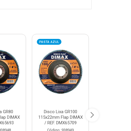
PASTA AZUL
PASTA AZUL
xa GR80
Disco Lixa GR100
Disco Lixa 
lap DIMAX
115x22mm Flap DIMAX
115x22mm Fla
MX65693
/ REF. DMX65709
/ REF. DMX6
938948
Código: 938949
Código: 93