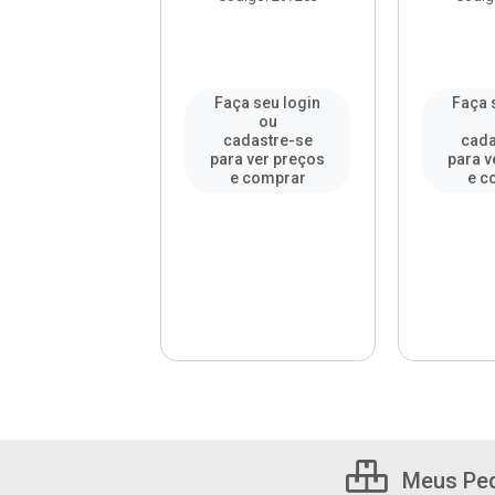
a seu login
Faça seu login
Faça 
ou
ou
adastre-se
cadastre-se
cada
a ver preços
para ver preços
para v
e comprar
e comprar
e c
Meus Pe