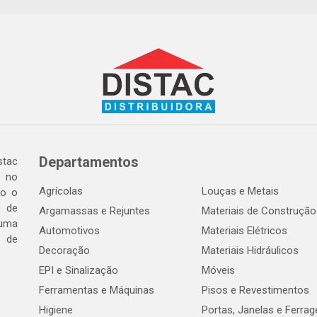
Departamentos
tac
a no
Agrícolas
Louças e Metais
do o
 de
Argamassas e Rejuntes
Materiais de Construção
 uma
Automotivos
Materiais Elétricos
e de
Decoração
Materiais Hidráulicos
EPI e Sinalização
Móveis
Ferramentas e Máquinas
Pisos e Revestimentos
Higiene
Portas, Janelas e Ferra