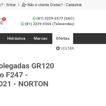
|
c? - Entrar
Não é cliente Distac? - Cadastrar
(81) 3229-5577 (SAC)
0
(81) 3229-5566 (Televendas)
Hidráulica
Marcas
Ofertas
VOLTAR
Polegadas GR120
 F247 -
021 - NORTON