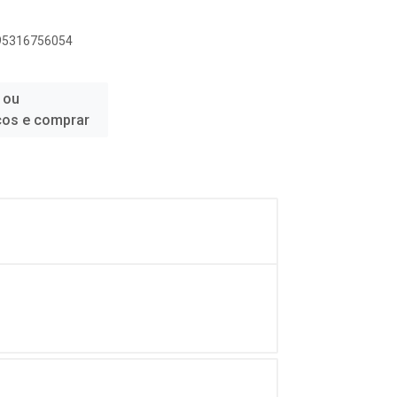
895316756054
 ou
ços e comprar