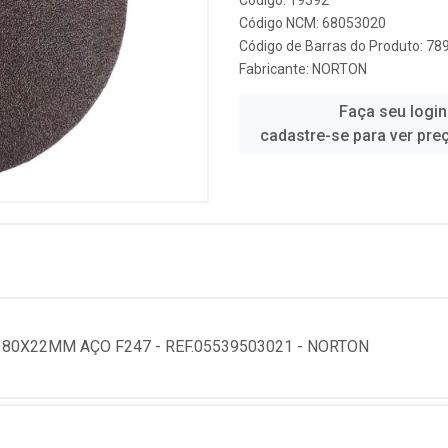
Código: 19592
Código NCM: 68053020
Código de Barras do Produto: 7
Fabricante:
NORTON
Faça seu login
cadastre-se para ver pre
180X22MM AÇO F247 - REF.05539503021 - NORTON