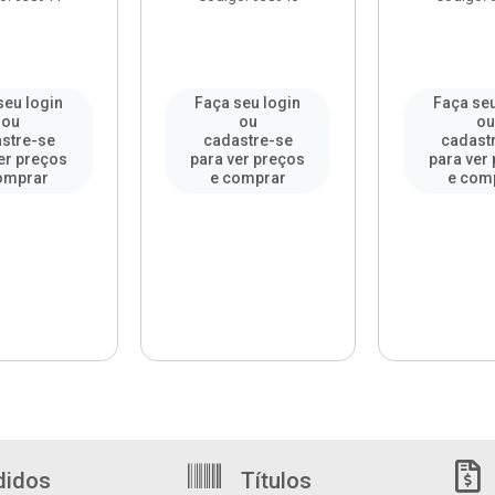
seu login
Faça seu login
Faça seu
ou
ou
o
stre-se
cadastre-se
cadast
er preços
para ver preços
para ver
omprar
e comprar
e com
didos
Títulos