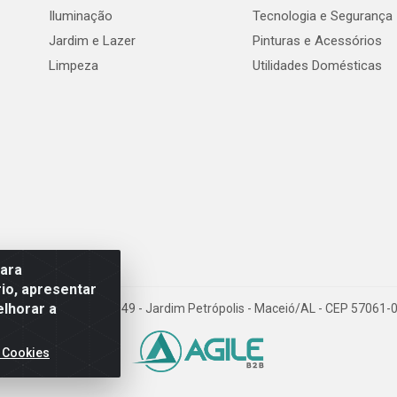
Iluminação
Tecnologia e Segurança
Jardim e Lazer
Pinturas e Acessórios
Limpeza
Utilidades Domésticas
para
io, apresentar
elhorar a
val de Góes Monteiro, 7049 - Jardim Petrópolis - Maceió/AL - CEP 5706
 Cookies