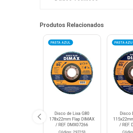
Produtos Relacionados
AZUL
PASTA AZUL
PASTA AZU
Disco Lixa
Disco de Lixa G80
Disco 
80x22mm Aço
178x22mm Flap DIMAX
115x22mm
/ REF. DMX64917
/ REF. DMX07266
/ REF.
digo: 939019
Código: 297253
Códig