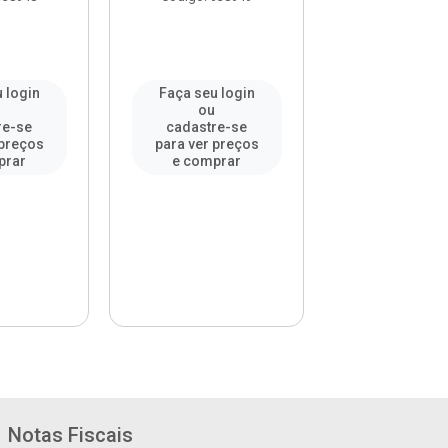
 login
Faça seu login
Faça seu l
u
ou
ou
re-se
cadastre-se
cadastre-
 preços
para ver preços
para ver pr
prar
e comprar
e compr
Notas Fiscais