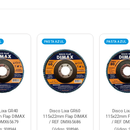
L
PASTA AZUL
PASTA AZUL
Lixa GR40
Disco Lixa GR60
Disco Li
 Flap DIMAX
115x22mm Flap DIMAX
115x22mm F
 DMX65679
/ REF. DMX65686
/ REF. D
o: 938944
Código: 938946
Código: 