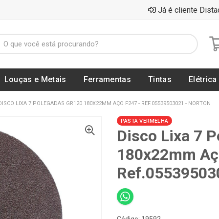
Já é cliente Dista
Louças e Metais
Ferramentas
Tintas
Elétrica
DISCO LIXA 7 POLEGADAS GR120 180X22MM AÇO F247 - REF.05539503021 - NORTON
PASTA VERMELHA
Disco Lixa 7 
180x22mm Aço
Ref.05539503