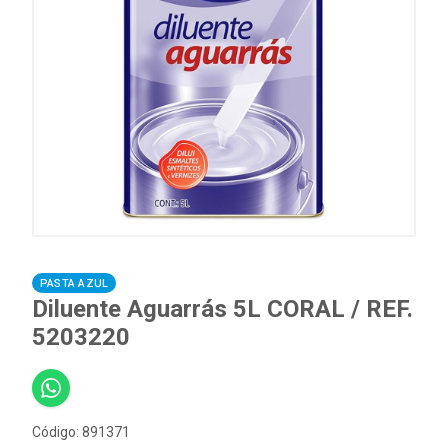
PASTA AZUL
Diluente Aguarrás 5L CORAL / REF.
5203220
Código: 891371