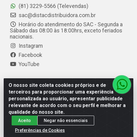
(81) 3229-5566 (Televendas)
sac@distacdistribuidora.com.br
Horário do atendimento do SAC - Segunda a
Sábado das 08:00 às 18:00hrs, exceto feriados
nacionais.
Instagram
Facebook
YouTube
O nosso site coleta cookies próprios e de
Distac Distribuidora - Av. Durval de Góes Monteiro, 7049
terceiros para proporcionar uma experiência
- Jardim Petrópolis - Maceió/AL - CEP 57061-000 - CNPJ
personalizada ao usuário, apresentar publicidade
08.072.649/0001-20
relevante de acordo com o seu perfil e melhorar a
qualidade do nosso site.
Aceito
Negar não essenciais
Preferências de Cookies