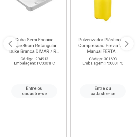
Cuba Semi Encaixe
Pulverizador Plástico de
58,5x46cm Retangular
Compressão Prévia 1,5L
Duke Branca DIMAR / R...
Manual FERTA...
Código: 294913
Código: 301693
Embalagem: PC0001PC
Embalagem: PC0001PC
Entre ou
Entre ou
cadastre-se
cadastre-se