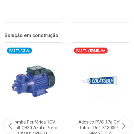
Solução em construção
PASTA AZUL
PASTA VERMELHA
Bomba Periférica 1CV
Adesivo PVC 17g Cola
Bivolt QB80 Azul e Preto
Tubo - Ref. 3130009 -
DIMAX / REF. D...
BRASCOLA