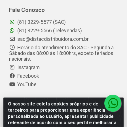
Fale Conosco
(81) 3229-5577 (SAC)
(81) 3229-5566 (Televendas)
sac@distacdistribuidora.com.br
Horário do atendimento do SAC - Segunda a
Sábado das 08:00 às 18:00hrs, exceto feriados
nacionais.
Instagram
Facebook
YouTube
O nosso site coleta cookies próprios e de
Distac Distribuidora - Av. Durval de Góes Monteiro, 7049
terceiros para proporcionar uma experiência
- Jardim Petrópolis - Maceió/AL - CEP 57061-000 - CNPJ
personalizada ao usuário, apresentar publicidade
08.072.649/0001-20
relevante de acordo com o seu perfil e melhorar a