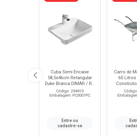
 Nivela Piso
Cuba Semi Encaixe
Carro de M
0 Peças Eco
58,5x46cm Retangular
60 Litro
TAG / REF...
Duke Branca DIMAR / R...
Construtor
: 982306
Código: 294913
Código
m: PT0050PC
Embalagem: PC0001PC
Embalagem
re ou
Entre ou
Ent
stre-se
cadastre-se
cadas