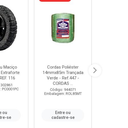
u Maciço
Cordas Poliéster
Furadeira de
 Extraforte
14mmx85m Trançada
Polegadas 
REF. 116
Verde - Ref.447 -
Velocidad
CORDAS ...
 302861
Código:
: PC0001PC
Embalagem:
Código: 944071
Embalagem: ROL85MT
e ou
Entre ou
Entr
tre-se
cadastre-se
cadast