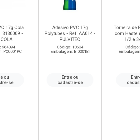
VC 17g Cola
Adesivo PVC 17g
Torneira de
. 3130009 -
Polytubes - Ref. AA014 -
com Haste 
SCOLA
PULVITEC
1/2 e 3/
: 964094
Código: 18604
Código:
: PC0001PC
Embalagem: BI0001BI
Embalagem
re ou
Entre ou
Entr
tre-se
cadastre-se
cadas