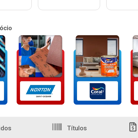
ócio
idos
Títulos