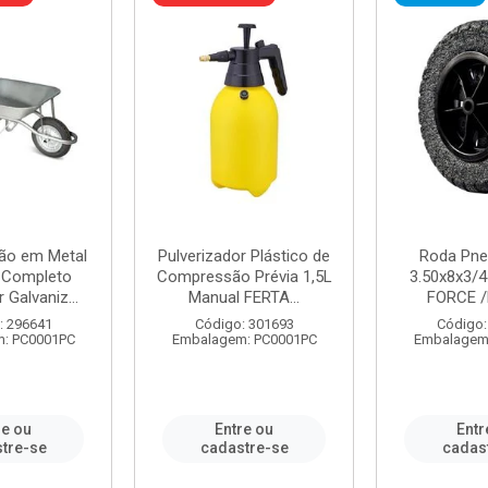
ão em Metal
Pulverizador Plástico de
Roda Pne
s Completo
Compressão Prévia 1,5L
3.50x8x3/4
 Galvaniz...
Manual FERTA...
FORCE /
: 296641
Código: 301693
Código:
: PC0001PC
Embalagem: PC0001PC
Embalagem
re ou
Entre ou
Entr
tre-se
cadastre-se
cadas