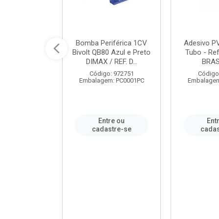
ável em PVC
Bomba Periférica 1CV
Adesivo P
ORTLEV / REF.
Bivolt QB80 Azul e Preto
Tubo - Ref
10129
DIMAX / REF. D...
BRA
: 995336
Código: 972751
Código
m: PC0001PC
Embalagem: PC0001PC
Embalagem
re ou
Entre ou
Ent
stre-se
cadastre-se
cadas