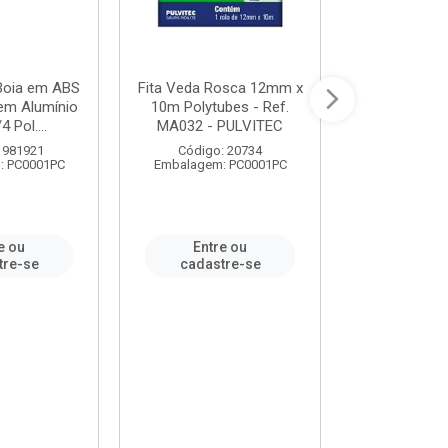
 Boia em ABS
Fita Veda Rosca 12mm x
Tê Soldável
em Alumínio
10m Polytubes - Ref.
Ref.222002
4 Pol....
MA032 - PULVITEC
 981921
Código: 20734
Código:
: PC0001PC
Embalagem: PC0001PC
Embalagem:
e ou
Entre ou
Entr
tre-se
cadastre-se
cadast