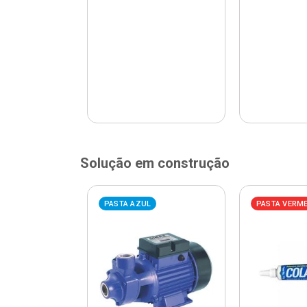
Solução em construção
ELHA
PASTA AZUL
PASTA VERM