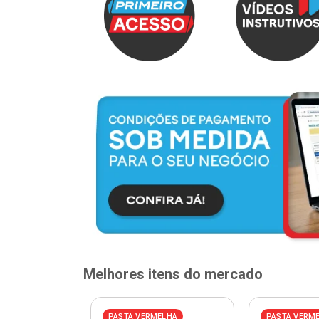
Melhores itens do mercado
ELHA
PASTA VERMELHA
PASTA VERM