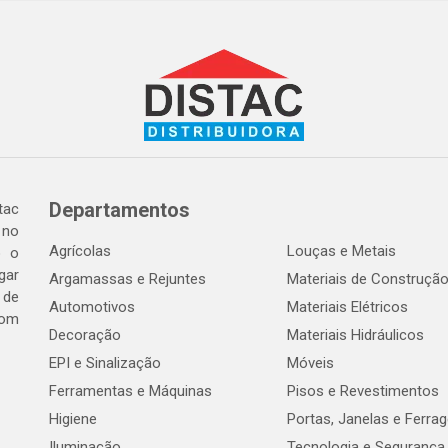
Departamentos
tac
 no
Agrícolas
Louças e Metais
o o
gar
Argamassas e Rejuntes
Materiais de Construçã
 de
Automotivos
Materiais Elétricos
com
Decoração
Materiais Hidráulicos
EPI e Sinalização
Móveis
Ferramentas e Máquinas
Pisos e Revestimentos
Higiene
Portas, Janelas e Ferra
Iluminação
Tecnologia e Segurança