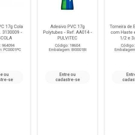
VC 17g Cola
Adesivo PVC 17g
Torneira de
. 3130009 -
Polytubes - Ref. AA014 -
com Haste 
SCOLA
PULVITEC
1/2 e 3/
: 964094
Código: 18604
Código:
: PC0001PC
Embalagem: BI0001BI
Embalagem
re ou
Entre ou
Entr
tre-se
cadastre-se
cadas