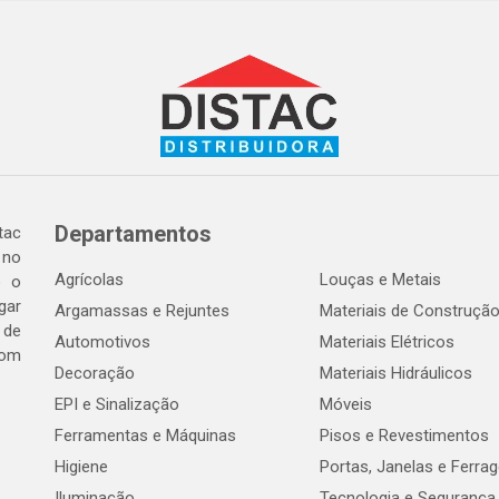
Departamentos
tac
 no
Agrícolas
Louças e Metais
o o
gar
Argamassas e Rejuntes
Materiais de Construçã
 de
Automotivos
Materiais Elétricos
com
Decoração
Materiais Hidráulicos
EPI e Sinalização
Móveis
Ferramentas e Máquinas
Pisos e Revestimentos
Higiene
Portas, Janelas e Ferra
Iluminação
Tecnologia e Segurança