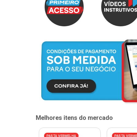
Melhores itens do mercado
ELHA
PASTA VERMELHA
PASTA VERM