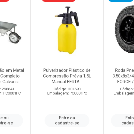
ão em Metal
Pulverizador Plástico de
Roda Pne
s Completo
Compressão Prévia 1,5L
3.50x8x3/4
 Galvaniz...
Manual FERTA...
FORCE /
: 296641
Código: 301693
Código:
: PC0001PC
Embalagem: PC0001PC
Embalagem
re ou
Entre ou
Entr
tre-se
cadastre-se
cadas