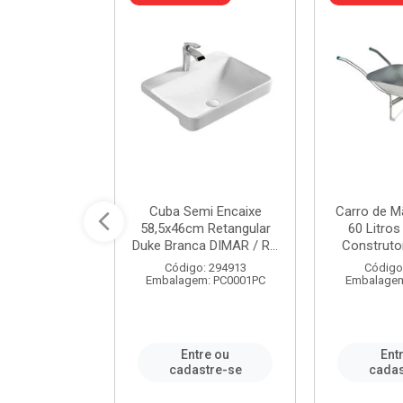
 Nivela Piso
Cuba Semi Encaixe
Carro de M
0 Peças Eco
58,5x46cm Retangular
60 Litro
TAG / REF...
Duke Branca DIMAR / R...
Construtor
: 982306
Código: 294913
Código
m: PT0050PC
Embalagem: PC0001PC
Embalagem
re ou
Entre ou
Ent
stre-se
cadastre-se
cadas