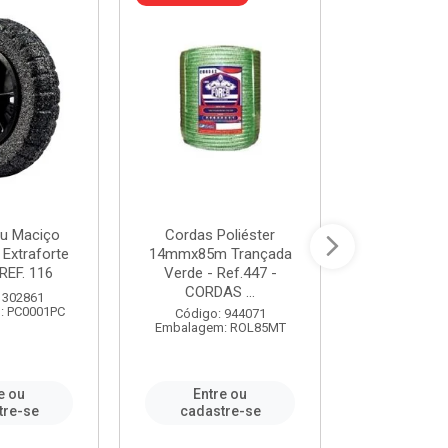
u Maciço
Cordas Poliéster
Furadeira de
 Extraforte
14mmx85m Trançada
Polegadas 
REF. 116
Verde - Ref.447 -
Velocidad
CORDAS ...
 302861
Código:
: PC0001PC
Embalagem:
Código: 944071
Embalagem: ROL85MT
e ou
Entre ou
Entr
tre-se
cadastre-se
cadast