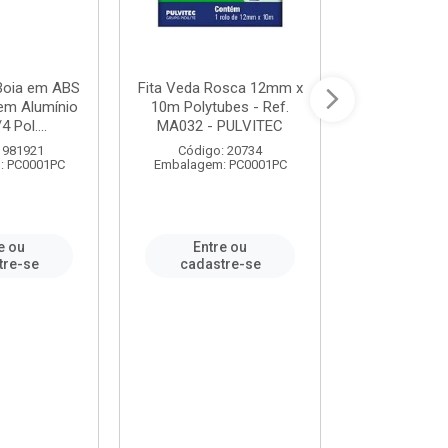
 Boia em ABS
Fita Veda Rosca 12mm x
Tê Soldável
em Alumínio
10m Polytubes - Ref.
Ref.222002
4 Pol....
MA032 - PULVITEC
 981921
Código: 20734
Código:
: PC0001PC
Embalagem: PC0001PC
Embalagem:
e ou
Entre ou
Entr
tre-se
cadastre-se
cadast