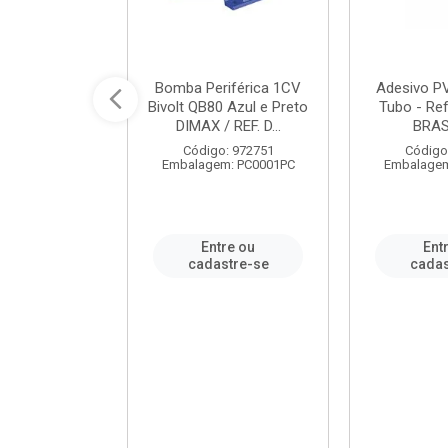
ável em PVC
Bomba Periférica 1CV
Adesivo P
ORTLEV / REF.
Bivolt QB80 Azul e Preto
Tubo - Ref
10129
DIMAX / REF. D...
BRA
: 995336
Código: 972751
Código
m: PC0001PC
Embalagem: PC0001PC
Embalagem
re ou
Entre ou
Ent
stre-se
cadastre-se
cadas