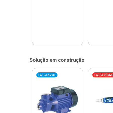
Solução em construção
ELHA
PASTA AZUL
PASTA VERM