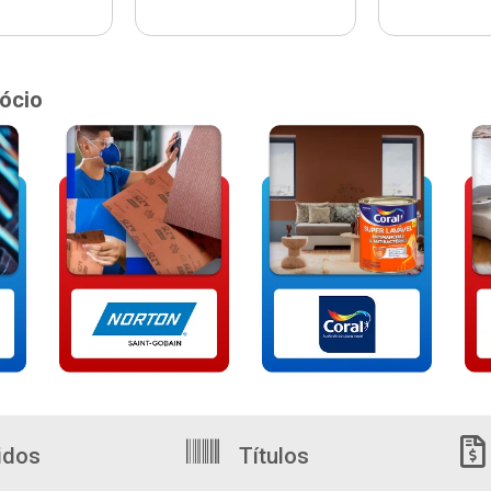
ócio
idos
Títulos