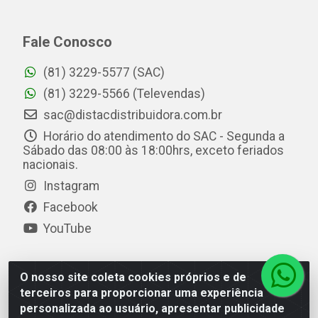
Fale Conosco
(81) 3229-5577 (SAC)
(81) 3229-5566 (Televendas)
sac@distacdistribuidora.com.br
Horário do atendimento do SAC - Segunda a
Sábado das 08:00 às 18:00hrs, exceto feriados
nacionais.
Instagram
Facebook
YouTube
O nosso site coleta cookies próprios e de
Distac Distribuidora - Av. Durval de Góes Monteiro, 7049
terceiros para proporcionar uma experiência
- Jardim Petrópolis - Maceió/AL - CEP 57061-000 - CNPJ
personalizada ao usuário, apresentar publicidade
08.072.649/0001-20