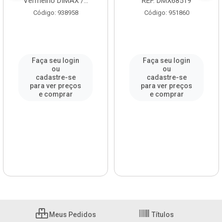
Vermelho DIMAX /...
REF. DMX68519
Código: 938958
Código: 951860
Faça seu login
Faça seu login
ou
ou
cadastre-se
cadastre-se
para ver preços
para ver preços
e comprar
e comprar
Meus Pedidos
Títulos