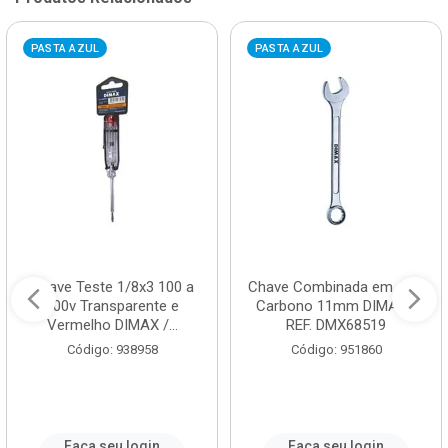
PASTA AZUL
PASTA AZUL
Chave Teste 1/8x3 100 a
Chave Combinada em Aço
500v Transparente e
Carbono 11mm DIMAX /
Vermelho DIMAX /...
REF. DMX68519
Código: 938958
Código: 951860
Faça seu login
Faça seu login