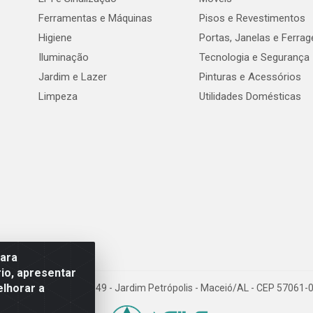
Ferramentas e Máquinas
Pisos e Revestimentos
Higiene
Portas, Janelas e Ferra
Iluminação
Tecnologia e Segurança
Jardim e Lazer
Pinturas e Acessórios
Limpeza
Utilidades Domésticas
para
io, apresentar
elhorar a
val de Góes Monteiro, 7049 - Jardim Petrópolis - Maceió/AL - CEP 5706