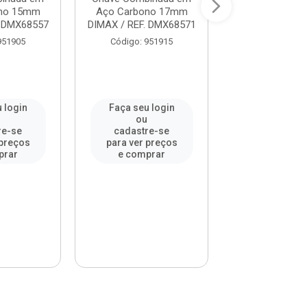
ono 15mm
Aço Carbono 17mm
Aço Carbono
. DMX68557
DIMAX / REF. DMX68571
DIMAX / REF. 
951905
Código: 951915
Código: 95
 login
Faça seu login
Faça seu l
u
ou
ou
re-se
cadastre-se
cadastre-
 preços
para ver preços
para ver pr
prar
e comprar
e compr