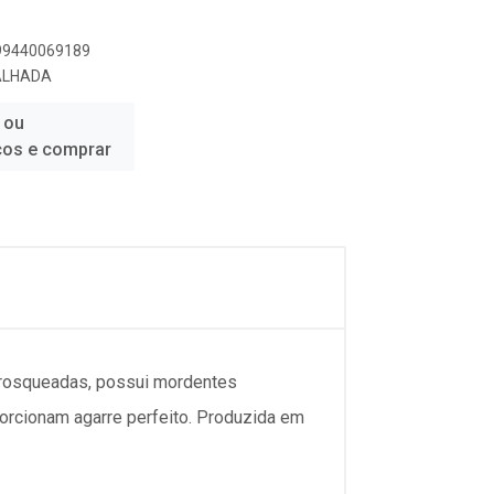
899440069189
ALHADA
 ou
ços e comprar
s rosqueadas, possui mordentes
orcionam agarre perfeito. Produzida em