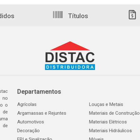
didos
Títulos
Departamentos
tac
a no
Agrícolas
Louças e Metais
do o
 de
Argamassas e Rejuntes
Materiais de Construção
 uma
Automotivos
Materiais Elétricos
e de
Decoração
Materiais Hidráulicos
EPI e Sinalização
Móveis