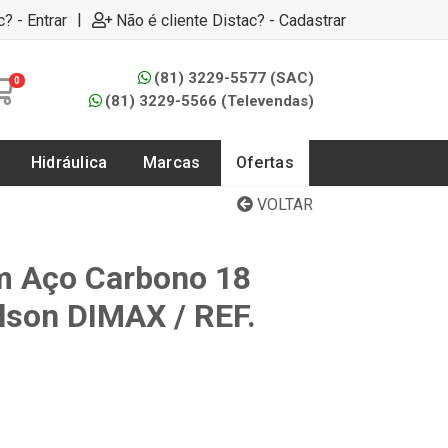
|
c? - Entrar
Não é cliente Distac? - Cadastrar
(81) 3229-5577 (SAC)
0
(81) 3229-5566 (Televendas)
Hidráulica
Marcas
Ofertas
VOLTAR
m Aço Carbono 18
llson DIMAX / REF.