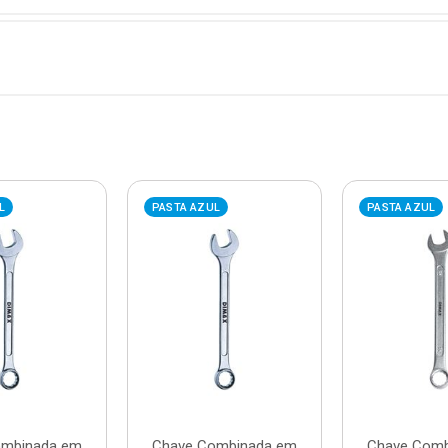
L
PASTA AZUL
PASTA AZUL
ombinada em
Chave Combinada em
Chave Comb