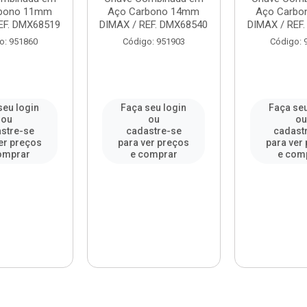
rbono 11mm
Aço Carbono 14mm
Aço Carb
EF. DMX68519
DIMAX / REF. DMX68540
DIMAX / REF
o: 951860
Código: 951903
Código: 
seu login
Faça seu login
Faça seu
ou
ou
o
stre-se
cadastre-se
cadast
er preços
para ver preços
para ver
omprar
e comprar
e com