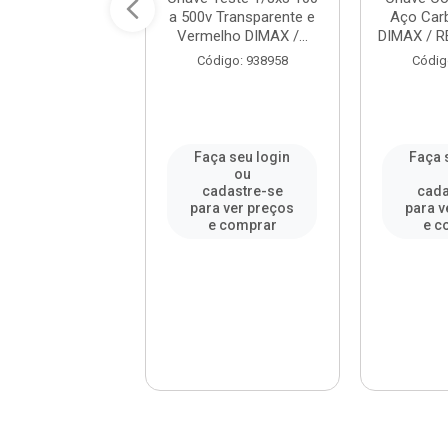
ono 10X11mm
a 500v Transparente e
Aço Ca
o DIMAX / REF.
Vermelho DIMAX /...
DIMAX / R
DM...
Código: 938958
Códig
digo: 951959
a seu login
Faça seu login
Faça 
ou
ou
adastre-se
cadastre-se
cada
a ver preços
para ver preços
para v
e comprar
e comprar
e c