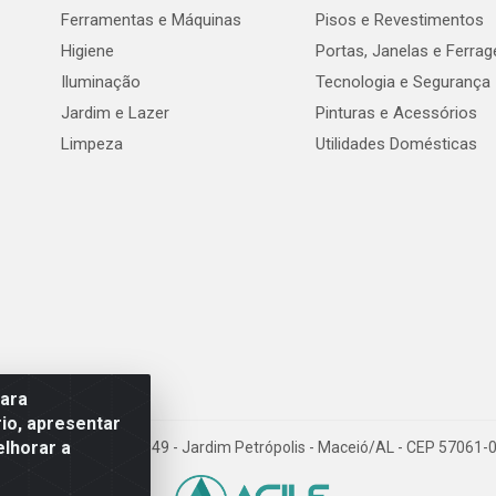
Ferramentas e Máquinas
Pisos e Revestimentos
Higiene
Portas, Janelas e Ferra
Iluminação
Tecnologia e Segurança
Jardim e Lazer
Pinturas e Acessórios
Limpeza
Utilidades Domésticas
para
io, apresentar
elhorar a
val de Góes Monteiro, 7049 - Jardim Petrópolis - Maceió/AL - CEP 5706