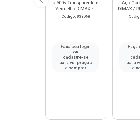
ono 10X11mm
a 500v Transparente e
Aço Ca
o DIMAX / REF.
Vermelho DIMAX /...
DIMAX / R
DM...
Código: 938958
Códig
digo: 951959
a seu login
Faça seu login
Faça 
ou
ou
adastre-se
cadastre-se
cada
a ver preços
para ver preços
para v
e comprar
e comprar
e c