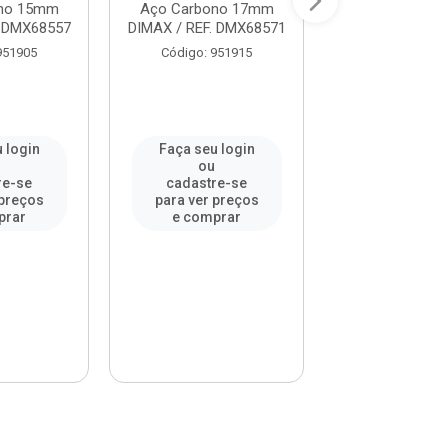
ono 15mm
Aço Carbono 17mm
Aço Carbono
. DMX68557
DIMAX / REF. DMX68571
DIMAX / REF. 
951905
Código: 951915
Código: 95
 login
Faça seu login
Faça seu l
u
ou
ou
re-se
cadastre-se
cadastre-
 preços
para ver preços
para ver pr
prar
e comprar
e compr