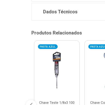
Dados Técnicos
Produtos Relacionados
AZUL
PASTA AZUL
PASTA AZU
Estrela em Aço
Chave Teste 1/8x3 100
Chave C