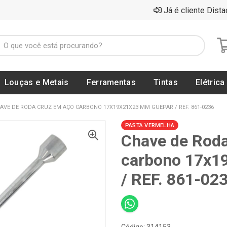
Já é cliente Dista
Louças e Metais
Ferramentas
Tintas
Elétrica
AVE DE RODA CRUZ EM AÇO CARBONO 17X19X21X23 MM GUEPAR / REF. 861-0236
PASTA VERMELHA
Chave de Rod
carbono 17x
/ REF. 861-02