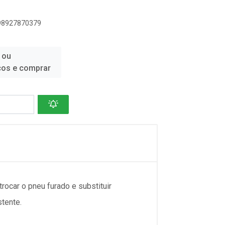
898927870379
 ou
ços e comprar
rocar o pneu furado e substituir
tente.