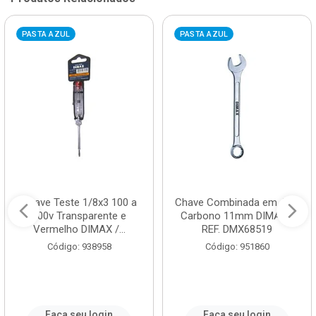
PASTA AZUL
PASTA AZUL
Chave Teste 1/8x3 100 a
Chave Combinada em Aço
500v Transparente e
Carbono 11mm DIMAX /
Vermelho DIMAX /...
REF. DMX68519
Código: 938958
Código: 951860
Faça seu login
Faça seu login