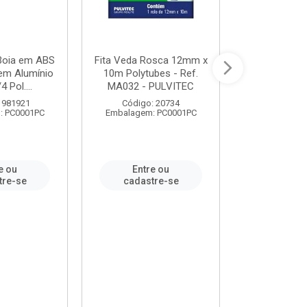
 Boia em ABS
Fita Veda Rosca 12mm x
Tê Soldável
em Alumínio
10m Polytubes - Ref.
Ref.222002
4 Pol....
MA032 - PULVITEC
 981921
Código: 20734
Código:
: PC0001PC
Embalagem: PC0001PC
Embalagem:
e ou
Entre ou
Entr
tre-se
cadastre-se
cadast