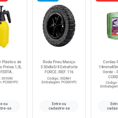
r Plástico de
Roda Pneu Maciço
Cordas P
 Prévia 1,5L
3.50x8x3/4 Extraforte
14mmx85m
FERTA...
FORCE /REF. 116
Verde - 
CORDA
: 301693
Código: 302861
: PC0001PC
Embalagem: PC0001PC
Código:
Embalagem
re ou
Entre ou
Entr
tre-se
cadastre-se
cadas