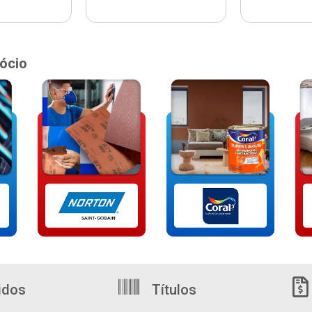
ócio
idos
Títulos