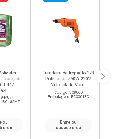
oliéster
Furadeira de Impacto 3/8
Tomada em B
 Trançada
Polegadas 550W 220V
2P+T 20A Ne
Ref.447 -
Velocidade Vari...
/ REF. 
S ...
Código: 309060
Código:
Embalagem: PC0001PC
Embalagem:
 944071
: ROL85MT
e ou
Entre ou
Entr
tre-se
cadastre-se
cadast