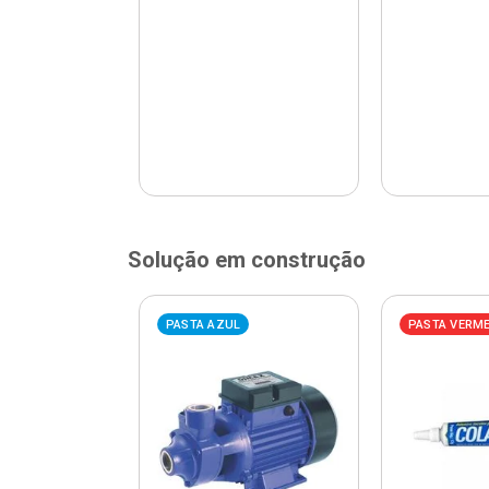
Solução em construção
ELHA
PASTA AZUL
PASTA VERM