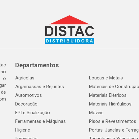
Departamentos
tac
 no
Agrícolas
Louças e Metais
o o
gar
Argamassas e Rejuntes
Materiais de Construçã
 de
Automotivos
Materiais Elétricos
com
Decoração
Materiais Hidráulicos
EPI e Sinalização
Móveis
Ferramentas e Máquinas
Pisos e Revestimentos
Higiene
Portas, Janelas e Ferra
Iluminação
Tecnologia e Segurança