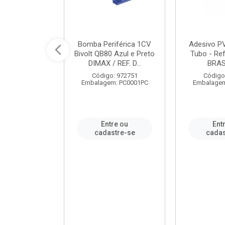
ável em PVC
Bomba Periférica 1CV
Adesivo P
ORTLEV / REF.
Bivolt QB80 Azul e Preto
Tubo - Ref
10129
DIMAX / REF. D...
BRA
: 995336
Código: 972751
Código
m: PC0001PC
Embalagem: PC0001PC
Embalagem
re ou
Entre ou
Ent
stre-se
cadastre-se
cadas