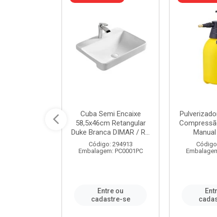
 Rede Aço
Cuba Semi Encaixe
Pulverizado
0 Zincado 12
58,5x46cm Retangular
Compressão
f.91610 - ...
Duke Branca DIMAR / R...
Manual 
o: 18790
Código: 294913
Código
m: SC0012PA
Embalagem: PC0001PC
Embalagem
re ou
Entre ou
Ent
stre-se
cadastre-se
cadas