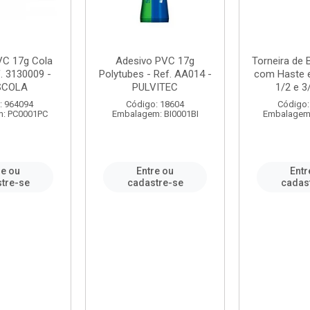
VC 17g Cola
Adesivo PVC 17g
Torneira de
. 3130009 -
Polytubes - Ref. AA014 -
com Haste 
SCOLA
PULVITEC
1/2 e 3/
: 964094
Código: 18604
Código:
: PC0001PC
Embalagem: BI0001BI
Embalagem
re ou
Entre ou
Entr
tre-se
cadastre-se
cadas