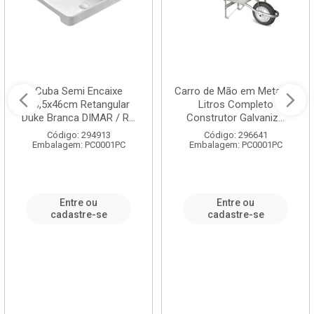
Cuba Semi Encaixe
Carro de Mão em Metal 60
58,5x46cm Retangular
Litros Completo
Duke Branca DIMAR / R...
Construtor Galvaniz...
Código: 294913
Código: 296641
Embalagem: PC0001PC
Embalagem: PC0001PC
Entre ou
Entre ou
cadastre-se
cadastre-se