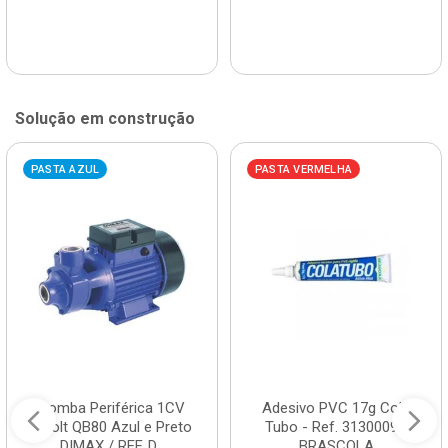
Solução em construção
PASTA AZUL
PASTA VERMELHA
Bomba Periférica 1CV
Adesivo PVC 17g Cola
Bivolt QB80 Azul e Preto
Tubo - Ref. 3130009 -
DIMAX / REF. D...
BRASCOLA