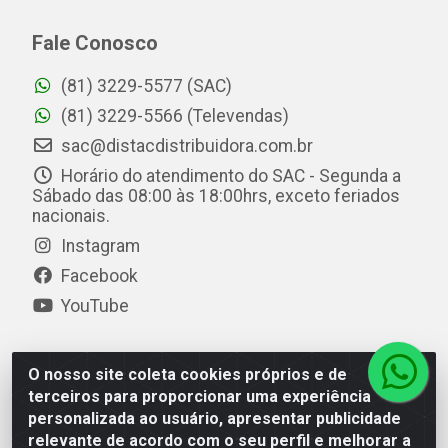
Fale Conosco
(81) 3229-5577 (SAC)
(81) 3229-5566 (Televendas)
sac@distacdistribuidora.com.br
Horário do atendimento do SAC - Segunda a
Sábado das 08:00 às 18:00hrs, exceto feriados
nacionais.
Instagram
Facebook
YouTube
O nosso site coleta cookies próprios e de
Distac Distribuidora - Av. Durval de Góes Monteiro, 7049
terceiros para proporcionar uma experiência
- Jardim Petrópolis - Maceió/AL - CEP 57061-000 - CNPJ
personalizada ao usuário, apresentar publicidade
08.072.649/0001-20
relevante de acordo com o seu perfil e melhorar a