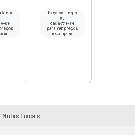
 login
Faça seu login
Faça seu l
u
ou
ou
re-se
cadastre-se
cadastre-
 preços
para ver preços
para ver pr
prar
e comprar
e compr
Notas Fiscais