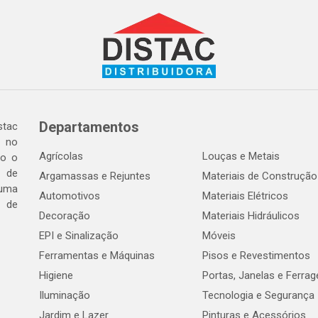
Departamentos
tac
a no
Agrícolas
Louças e Metais
do o
 de
Argamassas e Rejuntes
Materiais de Construção
 uma
Automotivos
Materiais Elétricos
e de
Decoração
Materiais Hidráulicos
EPI e Sinalização
Móveis
Ferramentas e Máquinas
Pisos e Revestimentos
Higiene
Portas, Janelas e Ferra
Iluminação
Tecnologia e Segurança
Jardim e Lazer
Pinturas e Acessórios