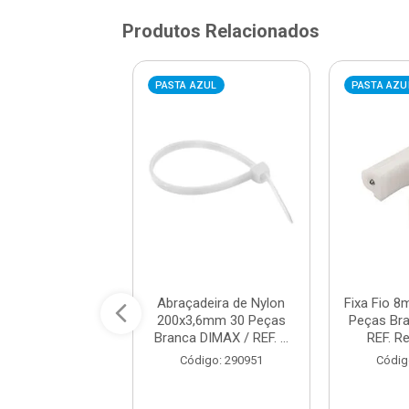
Produtos Relacionados
AZUL
PASTA AZUL
PASTA AZU
deira de Nylon
Abraçadeira de Nylon
Fixa Fio 8
,5mm 30 peças
200x3,6mm 30 Peças
Peças Br
DIMAX / REF. ...
Branca DIMAX / REF. ...
REF. Re
digo: 939041
Código: 290951
Códig