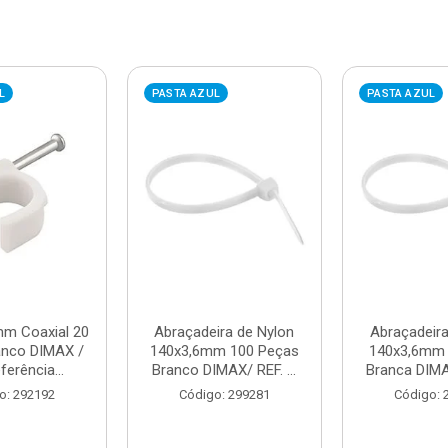
L
PASTA AZUL
PASTA AZUL
mm Coaxial 20
Abraçadeira de Nylon
Abraçadeira
anco DIMAX /
140x3,6mm 100 Peças
140x3,6mm 
ferência...
Branco DIMAX/ REF. ...
Branca DIMAX
o: 292192
Código: 299281
Código: 