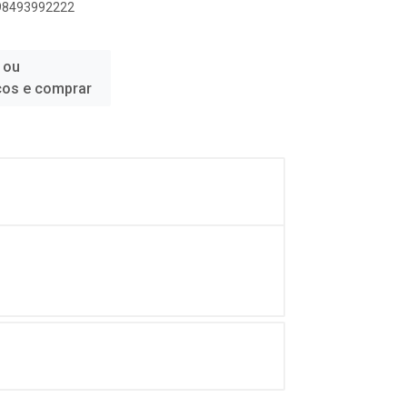
898493992222
 ou
ços e comprar