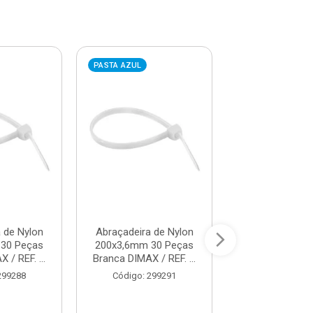
PASTA AZUL
PASTA AZUL
 de Nylon
Abraçadeira de Nylon
Abraçadeira d
30 Peças
200x3,6mm 30 Peças
280x3,6mm 30
 / REF. ...
Branca DIMAX / REF. ...
Branca DIMAX / 
299288
Código: 299291
Código: 29