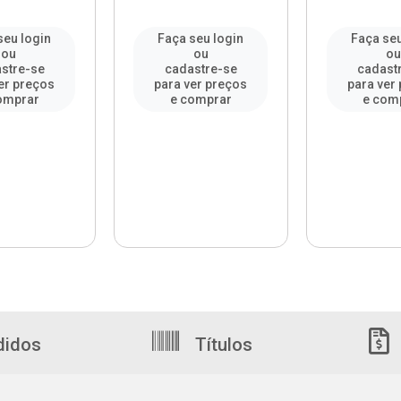
seu login
Faça seu login
Faça seu
ou
ou
o
stre-se
cadastre-se
cadast
er preços
para ver preços
para ver
omprar
e comprar
e com
didos
Títulos