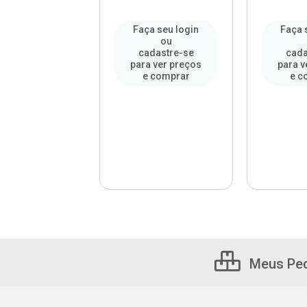
a seu login
Faça seu login
Faça 
ou
ou
adastre-se
cadastre-se
cada
a ver preços
para ver preços
para v
e comprar
e comprar
e c
Meus Pe