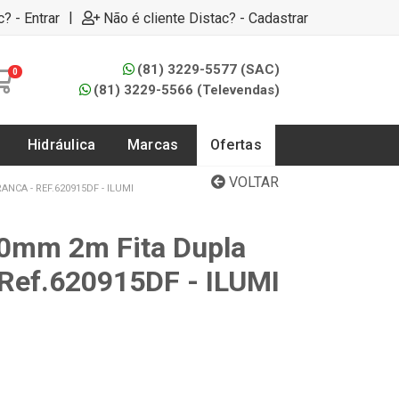
|
c? - Entrar
Não é cliente Distac? - Cadastrar
(81) 3229-5577 (SAC)
0
(81) 3229-5566 (Televendas)
Hidráulica
Marcas
Ofertas
VOLTAR
NCA - REF.620915DF - ILUMI
10mm 2m Fita Dupla
 Ref.620915DF - ILUMI