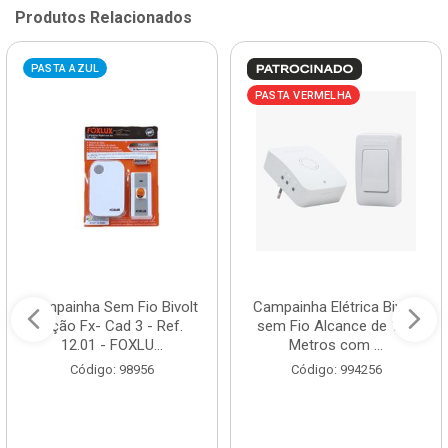
Produtos Relacionados
PASTA AZUL
PASTA VERMELHA
Campainha Sem Fio Bivolt
Campainha Elétrica Bivolt
Ação Fx- Cad 3 - Ref.
sem Fio Alcance de 150
12.01 - FOXLU...
Metros com ...
Código: 98956
Código: 994256