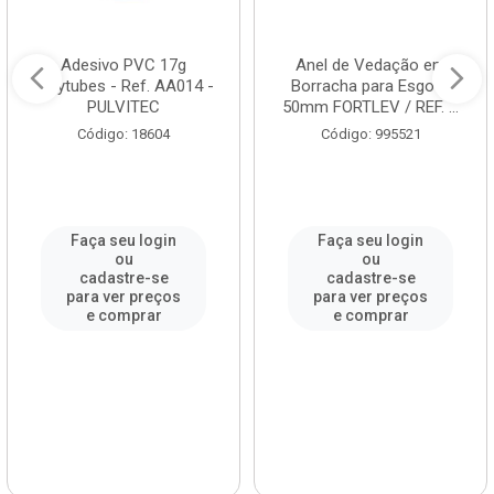
Adesivo PVC 17g
Anel de Vedação em
Polytubes - Ref. AA014 -
Borracha para Esgoto
PULVITEC
50mm FORTLEV / REF. ...
Código: 18604
Código: 995521
Faça seu login
Faça seu login
ou
ou
cadastre-se
cadastre-se
para ver preços
para ver preços
e comprar
e comprar