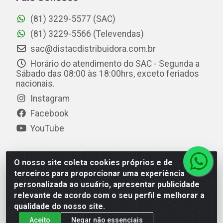
(81) 3229-5577 (SAC)
(81) 3229-5566 (Televendas)
sac@distacdistribuidora.com.br
Horário do atendimento do SAC - Segunda a
Sábado das 08:00 às 18:00hrs, exceto feriados
nacionais.
Instagram
Facebook
YouTube
O nosso site coleta cookies próprios e de
Distac Distribuidora - Av. Durval de Góes Monteiro, 7049
terceiros para proporcionar uma experiência
- Jardim Petrópolis - Maceió/AL - CEP 57061-000 - CNPJ
personalizada ao usuário, apresentar publicidade
08.072.649/0001-20
relevante de acordo com o seu perfil e melhorar a
qualidade do nosso site.
Aceito
Negar não essenciais