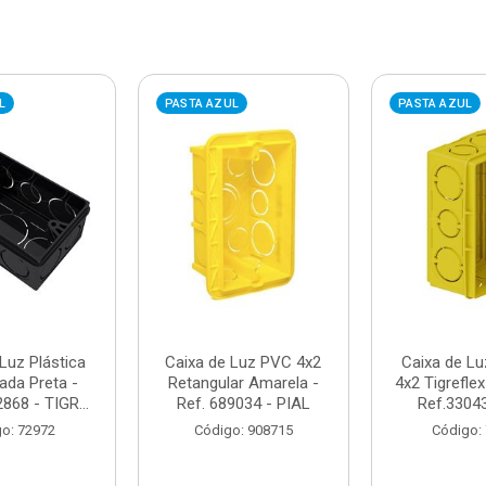
L
PASTA AZUL
PASTA AZUL
Luz Plástica
Caixa de Luz PVC 4x2
Caixa de Lu
ada Preta -
Retangular Amarela -
4x2 Tigrefle
868 - TIGR...
Ref. 689034 - PIAL
Ref.33043
o: 72972
Código: 908715
Código: