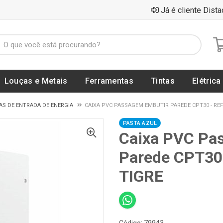
Já é cliente Dista
Louças e Metais
Ferramentas
Tintas
Elétrica
AS DE ENTRADA DE ENERGIA
CAIXA PVC PASSAGEM EMBUTIR PAREDE CPT30 - REF.
PASTA AZUL
Caixa PVC Pa
Parede CPT30 
TIGRE