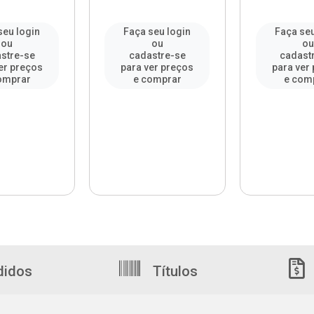
seu login
Faça seu login
Faça seu
ou
ou
o
stre-se
cadastre-se
cadast
er preços
para ver preços
para ver
omprar
e comprar
e com
didos
Títulos