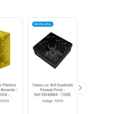
PASTA AZUL
PASTA VERMELHA
z Plástica
Caixa Luz 4x4 Quadrada
Caixa Insp
x Amarela -
Pesada Preta -
Polipropil
554 -...
Ref.33042884 - TIGRE
175X135X80m
- Ref.6090 
 72979
Código: 72973
Código: 90