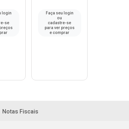
 login
Faça seu login
Faça seu l
u
ou
ou
re-se
cadastre-se
cadastre-
 preços
para ver preços
para ver pr
prar
e comprar
e compr
Notas Fiscais