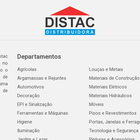
Departamentos
tac
a no
Agrícolas
Louças e Metais
do o
 de
Argamassas e Rejuntes
Materiais de Construção
 uma
Automotivos
Materiais Elétricos
e de
Decoração
Materiais Hidráulicos
EPI e Sinalização
Móveis
Ferramentas e Máquinas
Pisos e Revestimentos
Higiene
Portas, Janelas e Ferra
Iluminação
Tecnologia e Segurança
Jardim e Lazer
Pinturas e Acessórios