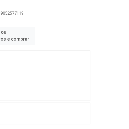
899052577119
 ou
ços e comprar