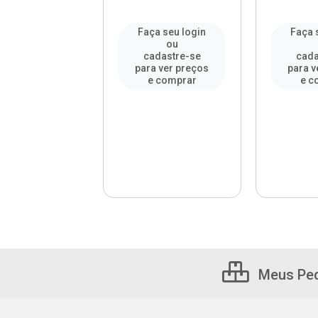
a seu login
Faça seu login
Faça 
ou
ou
adastre-se
cadastre-se
cada
a ver preços
para ver preços
para v
e comprar
e comprar
e c
Meus Pe