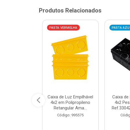
Produtos Relacionados
VERMELHA
PASTA VERMELHA
PASTA AZU
de Luz Plástica
Caixa de Luz Empilhável
Caixa de 
Octogonal com
4x2 em Polipropileno
4x2 Pes
óvel Amarelo ...
Retangular Ama...
Ref.33042
digo: 983314
Código: 995575
Códig