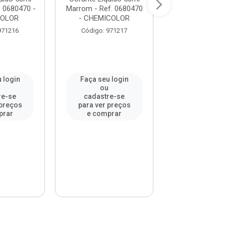
. 0680470 -
Marrom - Ref. 0680470
Ocre - Ref. 06
COLOR
- CHEMICOLOR
CHEMICO
971216
Código: 971217
Código: 97
 login
Faça seu login
Faça seu l
u
ou
ou
re-se
cadastre-se
cadastre-
 preços
para ver preços
para ver pr
prar
e comprar
e compr