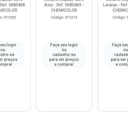
 Ref. 0680468
Azul - Ref. 0680469 -
Laranja - Ref
EMICOLOR
CHEMICOLOR
CHEMI
o: 971203
Código: 971215
Código: 
seu login
Faça seu login
Faça seu
ou
ou
o
stre-se
cadastre-se
cadast
er preços
para ver preços
para ver
omprar
e comprar
e com