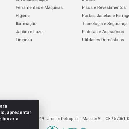
Ferramentas e Máquinas
Pisos e Revestimentos
Higiene
Portas, Janelas e Ferra
Iluminação
Tecnologia e Segurança
Jardim e Lazer
Pinturas e Acessórios
Limpeza
Utilidades Domésticas
para
io, apresentar
elhorar a
val de Góes Monteiro, 7049 - Jardim Petrópolis - Maceió/AL - CEP 5706