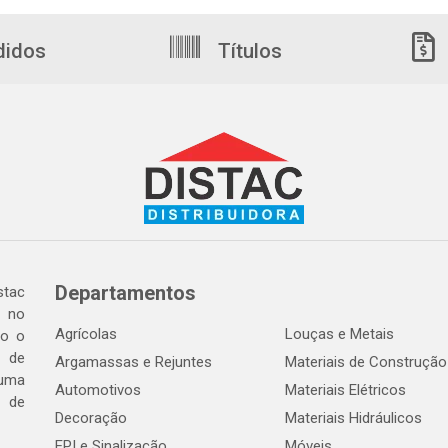
didos
Títulos
Departamentos
tac
a no
Agrícolas
Louças e Metais
do o
 de
Argamassas e Rejuntes
Materiais de Construção
 uma
Automotivos
Materiais Elétricos
e de
Decoração
Materiais Hidráulicos
EPI e Sinalização
Móveis