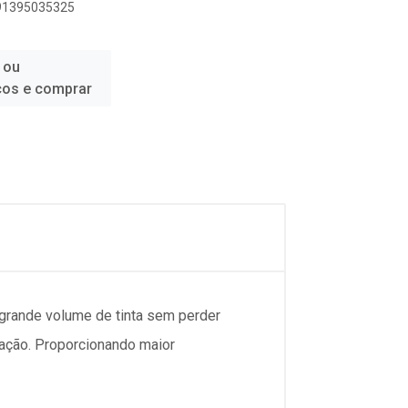
891395035325
 ou
ços e comprar
 grande volume de tinta sem perder
cação. Proporcionando maior