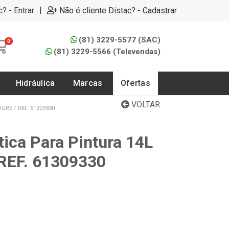
|
c? - Entrar
Não é cliente Distac? - Cadastrar
(81) 3229-5577 (SAC)
0
(81) 3229-5566 (Televendas)
Hidráulica
Marcas
Ofertas
VOLTAR
RE / REF. 61309330
ica Para Pintura 14L
 REF. 61309330