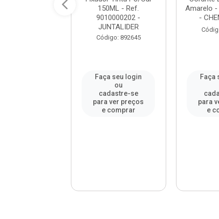
3 Peças Cinza
150ML - Ref.
Amarelo -
 ROMA / REF....
9010000202 -
- CH
JUNTALIDER
digo: 992198
Códig
Código: 892645
a seu login
Faça seu login
Faça 
ou
ou
adastre-se
cadastre-se
cada
a ver preços
para ver preços
para v
e comprar
e comprar
e c