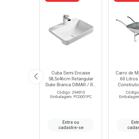
 Nivela Piso
Cuba Semi Encaixe
Carro de M
0 Peças Eco
58,5x46cm Retangular
60 Litro
TAG / REF...
Duke Branca DIMAR / R...
Construtor
: 982306
Código: 294913
Código
m: PT0050PC
Embalagem: PC0001PC
Embalagem
re ou
Entre ou
Ent
stre-se
cadastre-se
cadas