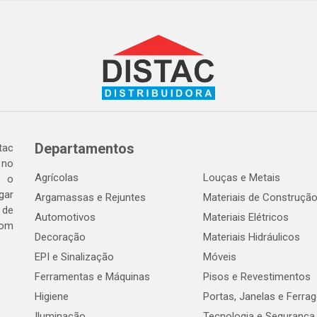
Departamentos
tac
 no
Agrícolas
Louças e Metais
o o
gar
Argamassas e Rejuntes
Materiais de Construçã
 de
Automotivos
Materiais Elétricos
com
Decoração
Materiais Hidráulicos
EPI e Sinalização
Móveis
Ferramentas e Máquinas
Pisos e Revestimentos
Higiene
Portas, Janelas e Ferra
Iluminação
Tecnologia e Segurança