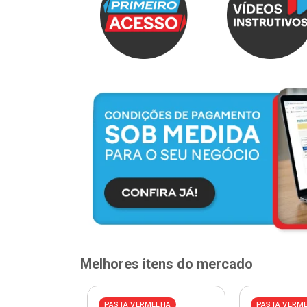
Melhores itens do mercado
ELHA
PASTA VERMELHA
PASTA VERM