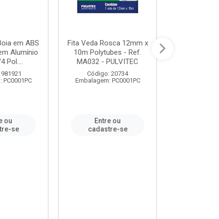
 Boia em ABS
Fita Veda Rosca 12mm x
Tê Soldável
em Alumínio
10m Polytubes - Ref.
Ref.222002
4 Pol....
MA032 - PULVITEC
 981921
Código: 20734
Código:
: PC0001PC
Embalagem: PC0001PC
Embalagem:
e ou
Entre ou
Entr
tre-se
cadastre-se
cadast