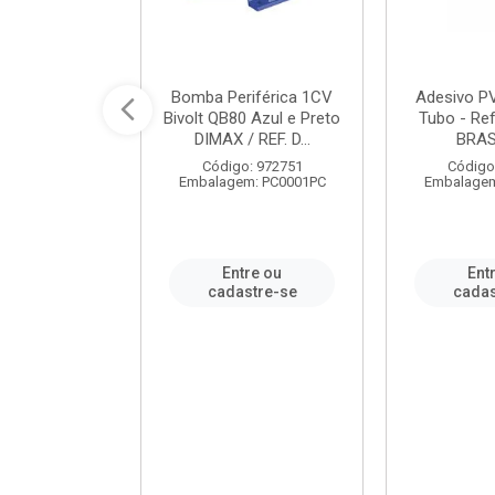
ável em PVC
Bomba Periférica 1CV
Adesivo P
ORTLEV / REF.
Bivolt QB80 Azul e Preto
Tubo - Ref
10129
DIMAX / REF. D...
BRA
: 995336
Código: 972751
Código
m: PC0001PC
Embalagem: PC0001PC
Embalagem
re ou
Entre ou
Ent
stre-se
cadastre-se
cadas