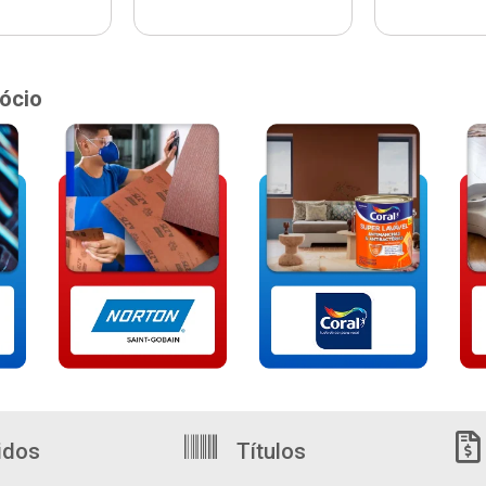
ócio
idos
Títulos