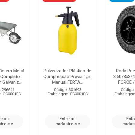
ão em Metal
Pulverizador Plástico de
Roda Pne
s Completo
Compressão Prévia 1,5L
3.50x8x3/4
 Galvaniz...
Manual FERTA...
FORCE /
: 296641
Código: 301693
Código:
: PC0001PC
Embalagem: PC0001PC
Embalagem
re ou
Entre ou
Entr
tre-se
cadastre-se
cadas