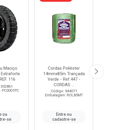
u Maciço
Cordas Poliéster
Furadeira de
 Extraforte
14mmx85m Trançada
Polegadas 
REF. 116
Verde - Ref.447 -
Velocidad
CORDAS ...
 302861
Código:
: PC0001PC
Embalagem:
Código: 944071
Embalagem: ROL85MT
e ou
Entre ou
Entr
tre-se
cadastre-se
cadast