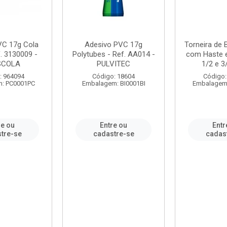
VC 17g Cola
Adesivo PVC 17g
Torneira de
. 3130009 -
Polytubes - Ref. AA014 -
com Haste 
SCOLA
PULVITEC
1/2 e 3/
: 964094
Código: 18604
Código:
: PC0001PC
Embalagem: BI0001BI
Embalagem
re ou
Entre ou
Entr
tre-se
cadastre-se
cadas