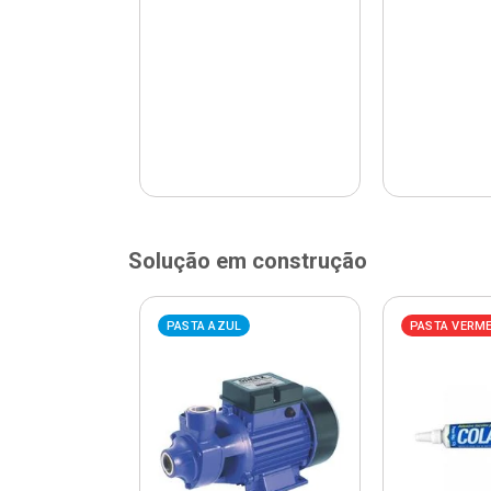
Solução em construção
ELHA
PASTA AZUL
PASTA VERM