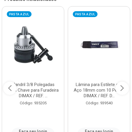
PASTA AZUL
PASTA AZUL
Mandril 3/8 Polegadas
Lâmina para Estilete em
com Chave para Furadeira
Aço 18mm com 10 Peças
DIMAX / REF. ...
DIMAX / REF. D...
Código: 935205
Código: 939540
Faça seu login
Faça seu login