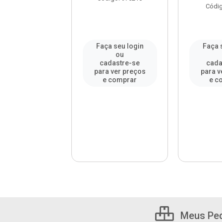
digo: 981124
Códig
a seu login
Faça seu login
Faça 
ou
ou
adastre-se
cadastre-se
cada
a ver preços
para ver preços
para v
 comprar
e comprar
e c
Meus Pe