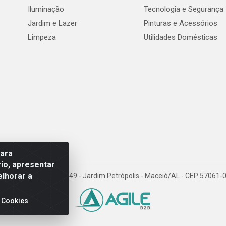
Iluminação
Tecnologia e Segurança
Jardim e Lazer
Pinturas e Acessórios
Limpeza
Utilidades Domésticas
para
io, apresentar
elhorar a
val de Góes Monteiro, 7049 - Jardim Petrópolis - Maceió/AL - CEP 5706
 Cookies