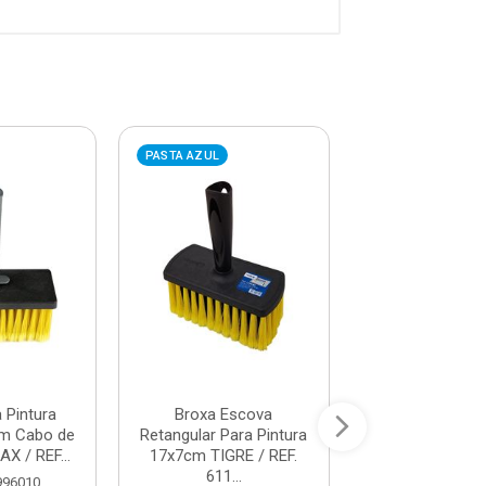
PASTA AZUL
PASTA AZUL
 Pintura
Broxa Escova
Broxa Cepa Pl
m Cabo de
Retangular Para Pintura
com Cabo de P
AX / REF...
17x7cm TIGRE / REF.
18x8cm M
611...
FERRAMEN
996010