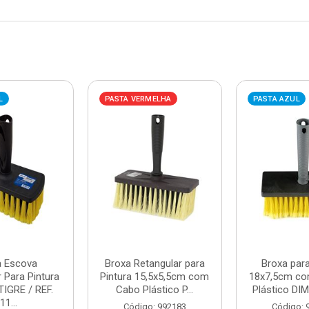
L
PASTA VERMELHA
PASTA AZUL
a Escova
Broxa Retangular para
Broxa para
 Para Pintura
Pintura 15,5x5,5cm com
18x7,5cm co
IGRE / REF.
Cabo Plástico P...
Plástico DIM
11...
Código: 992183
Código: 