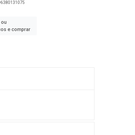
896380131075
 ou
ços e comprar