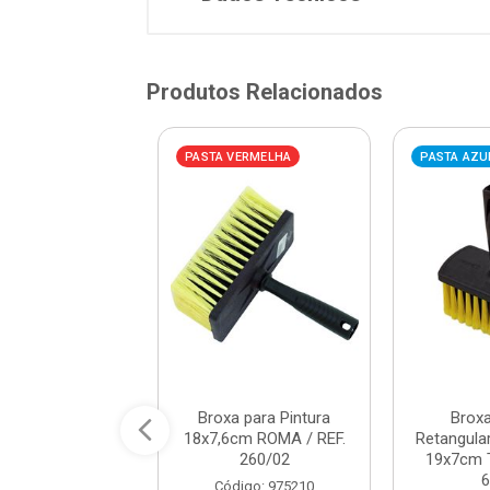
Produtos Relacionados
AZUL
PASTA VERMELHA
PASTA AZU
 Cepa Madeira
Broxa para Pintura
Brox
bo de Plástico
18x7,6cm ROMA / REF.
Retangular
o 165X58 MAX
260/02
19x7cm T
FER...
6
Código: 975210