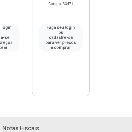
Código: 30471
Código: 993
 login
Faça seu login
Faça seu l
ou
ou
re-se
cadastre-se
cadastre-
 preços
para ver preços
para ver pr
prar
e comprar
e compr
Notas Fiscais