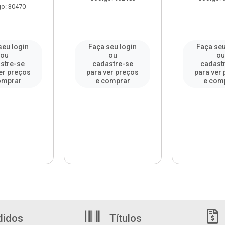
o: 30470
seu login
Faça seu login
Faça seu
ou
ou
ou
stre-se
cadastre-se
cadast
er preços
para ver preços
para ver
omprar
e comprar
e com
didos
Títulos