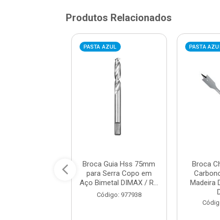
Produtos Relacionados
AZUL
PASTA AZUL
PASTA AZU
 de Aço Rápido
Broca Guia Hss 75mm
Broca C
para Metal HSS
para Serra Copo em
Carbono
 REF. DMX8769...
Aço Bimetal DIMAX / R...
Madeira 
digo: 979212
Código: 977938
Códig