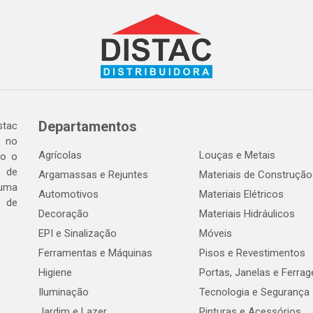
Departamentos
tac
a no
Agrícolas
Louças e Metais
do o
 de
Argamassas e Rejuntes
Materiais de Construção
 uma
Automotivos
Materiais Elétricos
e de
Decoração
Materiais Hidráulicos
EPI e Sinalização
Móveis
Ferramentas e Máquinas
Pisos e Revestimentos
Higiene
Portas, Janelas e Ferra
Iluminação
Tecnologia e Segurança
Jardim e Lazer
Pinturas e Acessórios