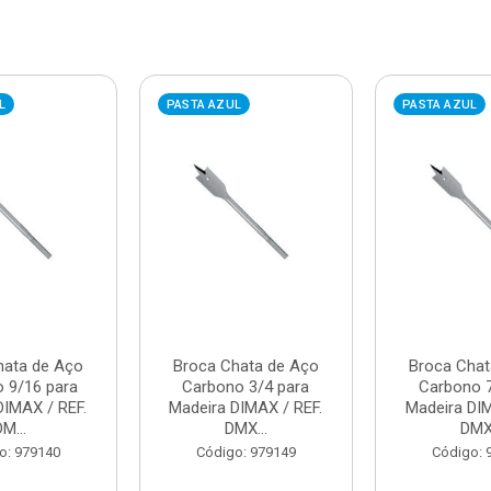
L
PASTA AZUL
PASTA AZUL
hata de Aço
Broca Chata de Aço
Broca Chat
 9/16 para
Carbono 3/4 para
Carbono 7
DIMAX / REF.
Madeira DIMAX / REF.
Madeira DIM
DM...
DMX...
DMX.
o: 979140
Código: 979149
Código: 