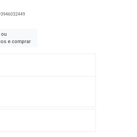
893946032449
 ou
ços e comprar