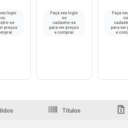
seu login
Faça seu login
Faça seu
ou
ou
o
stre-se
cadastre-se
cadast
er preços
para ver preços
para ver
omprar
e comprar
e com
didos
Títulos