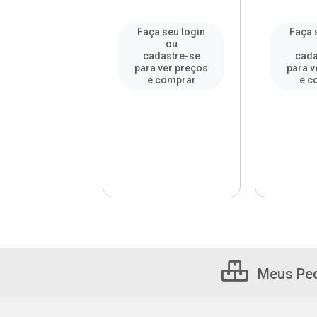
a seu login
Faça seu login
Faça 
ou
ou
adastre-se
cadastre-se
cada
a ver preços
para ver preços
para v
e comprar
e comprar
e c
Meus Pe