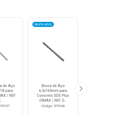
PASTA AZUL
PASTA AZUL
a de Aço
Broca de Aço
Broca de 
/8 para
6,5x160mm para
12x160mm 
AX / REF.
Concreto SDS Plus
Concreto SDS
..
DIMAX / REF. D...
DIMAX / REF.
979157
Código: 979166
Código: 97