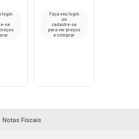
 login
Faça seu login
Faça seu l
u
ou
ou
re-se
cadastre-se
cadastre-
 preços
para ver preços
para ver pr
prar
e comprar
e compr
Notas Fiscais