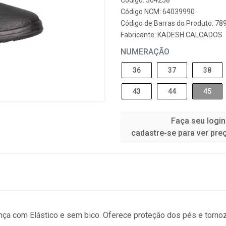
Código: 304258
Código NCM: 64039990
Código de Barras do Produto: 7
Fabricante:
KADESH CALCADOS
NUMERAÇÃO
36
37
38
43
44
45
Faça seu login
cadastre-se para ver pre
ça com Elástico e sem bico. Oferece proteção dos pés e tornoz