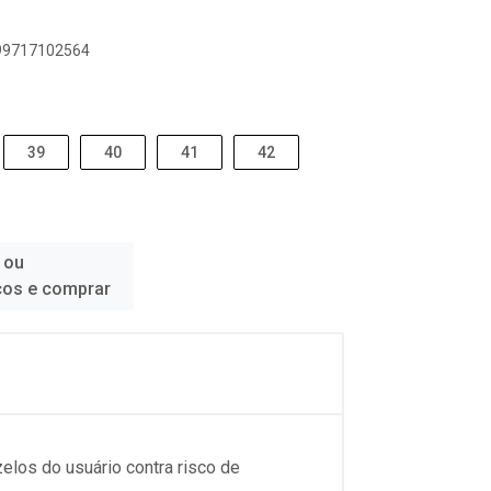
899717102564
39
40
41
42
 ou
ços e comprar
elos do usuário contra risco de