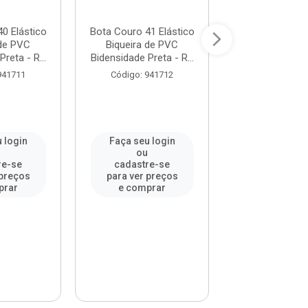
0 Elástico
Bota Couro 41 Elástico
Bota Couro 42 
 de PVC
Biqueira de PVC
Biqueira de
reta - R...
Bidensidade Preta - R...
Bidensidade Pret
941711
Código: 941712
Código: 94
 login
Faça seu login
Faça seu l
u
ou
ou
re-se
cadastre-se
cadastre-
 preços
para ver preços
para ver pr
prar
e comprar
e compr