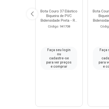
 de Couro 41
Bota Couro 37 Elástico
Bota Cour
tico Sem Bico
Biqueira de PVC
Biquei
densidade 10
Bidensidade Preta - R...
Bidensidad
reta CA...
Código: 941708
Códig
digo: 294691
a seu login
Faça seu login
Faça 
ou
ou
adastre-se
cadastre-se
cada
a ver preços
para ver preços
para v
e comprar
e comprar
e c