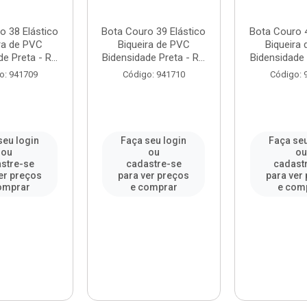
o 38 Elástico
Bota Couro 39 Elástico
Bota Couro 4
ra de PVC
Biqueira de PVC
Biqueira
e Preta - R...
Bidensidade Preta - R...
Bidensidade P
o: 941709
Código: 941710
Código: 
seu login
Faça seu login
Faça seu
ou
ou
o
stre-se
cadastre-se
cadast
er preços
para ver preços
para ver
omprar
e comprar
e com