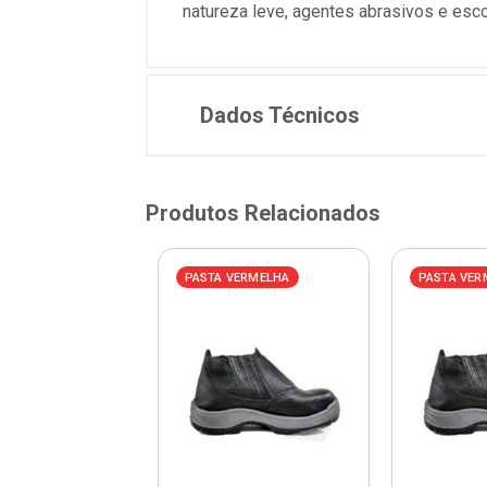
natureza leve, agentes abrasivos e esc
Dados Técnicos
Produtos Relacionados
AZUL
PASTA VERMELHA
PASTA VER