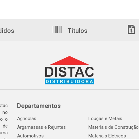
didos
Títulos
Departamentos
tac
a no
Agrícolas
Louças e Metais
do o
 de
Argamassas e Rejuntes
Materiais de Construção
 uma
Automotivos
Materiais Elétricos