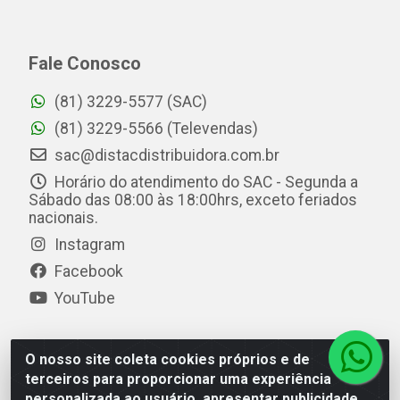
Fale Conosco
(81) 3229-5577 (SAC)
(81) 3229-5566 (Televendas)
sac@distacdistribuidora.com.br
Horário do atendimento do SAC - Segunda a
Sábado das 08:00 às 18:00hrs, exceto feriados
nacionais.
Instagram
Facebook
YouTube
O nosso site coleta cookies próprios e de
Distac Distribuidora - Av. Durval de Góes Monteiro, 7049
terceiros para proporcionar uma experiência
- Jardim Petrópolis - Maceió/AL - CEP 57061-000 - CNPJ
personalizada ao usuário, apresentar publicidade