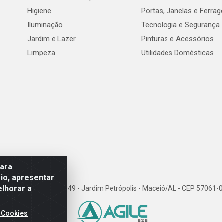
Higiene
Portas, Janelas e Ferra
Iluminação
Tecnologia e Segurança
Jardim e Lazer
Pinturas e Acessórios
Limpeza
Utilidades Domésticas
para
io, apresentar
elhorar a
val de Góes Monteiro, 7049 - Jardim Petrópolis - Maceió/AL - CEP 5706
 Cookies