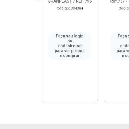
 Branco ASTR...
GRANPLAST / REF. 795
Ref.757 
digo: 300389
Código: 304384
Códig
a seu login
Faça seu login
Faça 
ou
ou
adastre-se
cadastre-se
cada
a ver preços
para ver preços
para v
e comprar
e comprar
e c