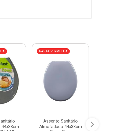
LHA
PASTA VERMELHA
PASTA AZUL
anitário
Assento Sanitário
Assento Plá
 44x38cm
Almofadado 44x38cm
Universal Alm