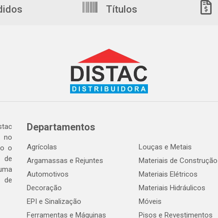
didos
Títulos
Departamentos
tac
a no
Agrícolas
Louças e Metais
do o
 de
Argamassas e Rejuntes
Materiais de Construção
 uma
Automotivos
Materiais Elétricos
e de
Decoração
Materiais Hidráulicos
EPI e Sinalização
Móveis
Ferramentas e Máquinas
Pisos e Revestimentos