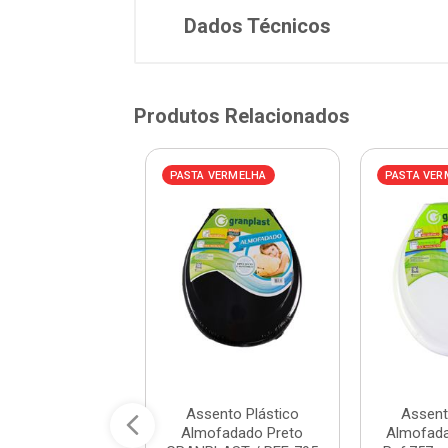
Dados Técnicos
Produtos Relacionados
AZUL
PASTA VERMELHA
PASTA VER
o Sanitário em
Assento Plástico
Assent
ropileno Fit e
Almofadado Preto
Almofada