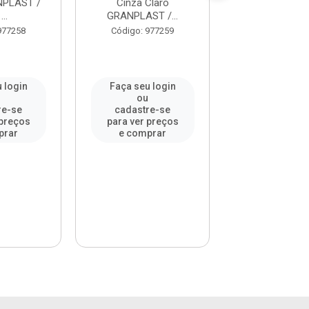
NPLAST /
Cinza Claro
Branco - Ref. 23
...
GRANPLAST /...
Código: 93
977258
Código: 977259
 login
Faça seu login
Faça seu l
u
ou
ou
re-se
cadastre-se
cadastre-
 preços
para ver preços
para ver pr
prar
e comprar
e compr