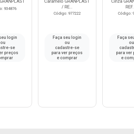
- GRANPLAST
Caramelo GRANPLAST
Cinza GRA
/ RE...
REF. 
o: 934876
Código: 977222
Código: 
seu login
Faça seu login
Faça seu
ou
ou
o
stre-se
cadastre-se
cadast
er preços
para ver preços
para ver
omprar
e comprar
e com