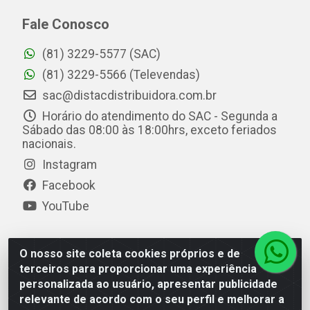
Fale Conosco
(81) 3229-5577 (SAC)
(81) 3229-5566 (Televendas)
sac@distacdistribuidora.com.br
Horário do atendimento do SAC - Segunda a
Sábado das 08:00 às 18:00hrs, exceto feriados
nacionais.
Instagram
Facebook
YouTube
O nosso site coleta cookies próprios e de
Distac Distribuidora - Av. Durval de Góes Monteiro, 7049
terceiros para proporcionar uma experiência
- Jardim Petrópolis - Maceió/AL - CEP 57061-000 - CNPJ
personalizada ao usuário, apresentar publicidade
08.072.649/0001-20
relevante de acordo com o seu perfil e melhorar a