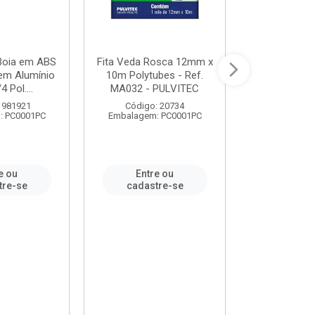
 Boia em ABS
Fita Veda Rosca 12mm x
Tê Soldável
em Alumínio
10m Polytubes - Ref.
Ref.222002
4 Pol....
MA032 - PULVITEC
 981921
Código: 20734
Código:
: PC0001PC
Embalagem: PC0001PC
Embalagem:
e ou
Entre ou
Entr
tre-se
cadastre-se
cadast