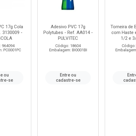
VC 17g Cola
Adesivo PVC 17g
Torneira de
. 3130009 -
Polytubes - Ref. AA014 -
com Haste 
SCOLA
PULVITEC
1/2 e 3/
: 964094
Código: 18604
Código:
: PC0001PC
Embalagem: BI0001BI
Embalagem
re ou
Entre ou
Entr
tre-se
cadastre-se
cadas