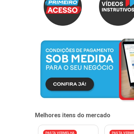
Melhores itens do mercado
ELHA
PASTA VERMELHA
PASTA VERM