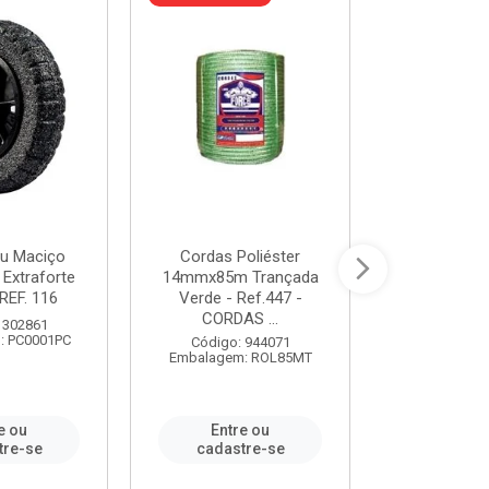
u Maciço
Cordas Poliéster
Furadeira de
 Extraforte
14mmx85m Trançada
Polegadas 
REF. 116
Verde - Ref.447 -
Velocidad
CORDAS ...
 302861
Código:
: PC0001PC
Embalagem:
Código: 944071
Embalagem: ROL85MT
e ou
Entre ou
Entr
tre-se
cadastre-se
cadast