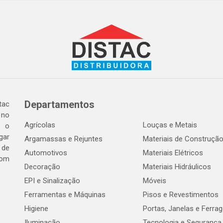
Departamentos
tac
 no
Agrícolas
Louças e Metais
o o
gar
Argamassas e Rejuntes
Materiais de Construçã
 de
Automotivos
Materiais Elétricos
com
Decoração
Materiais Hidráulicos
EPI e Sinalização
Móveis
Ferramentas e Máquinas
Pisos e Revestimentos
Higiene
Portas, Janelas e Ferra
Iluminação
Tecnologia e Segurança