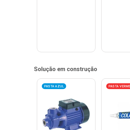
Solução em construção
ELHA
PASTA AZUL
PASTA VERM