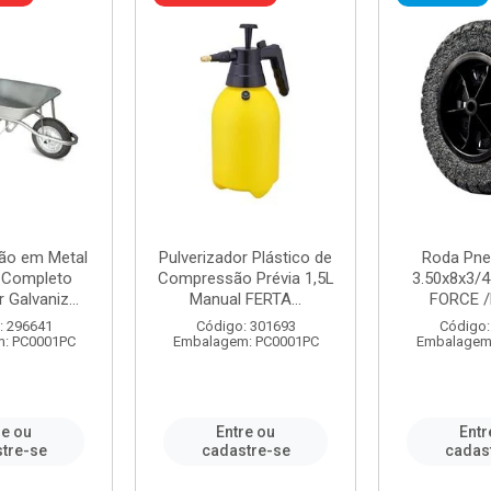
ão em Metal
Pulverizador Plástico de
Roda Pne
s Completo
Compressão Prévia 1,5L
3.50x8x3/4
 Galvaniz...
Manual FERTA...
FORCE /
: 296641
Código: 301693
Código:
: PC0001PC
Embalagem: PC0001PC
Embalagem
re ou
Entre ou
Entr
tre-se
cadastre-se
cadas