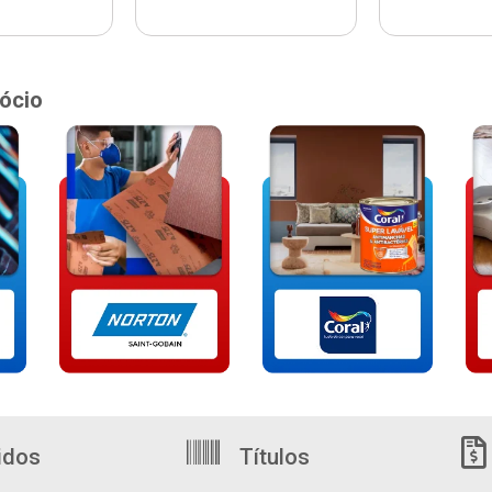
ócio
idos
Títulos