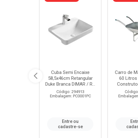
 Nivela Piso
Cuba Semi Encaixe
Carro de M
0 Peças Eco
58,5x46cm Retangular
60 Litro
TAG / REF...
Duke Branca DIMAR / R...
Construtor
: 982306
Código: 294913
Código
m: PT0050PC
Embalagem: PC0001PC
Embalagem
re ou
Entre ou
Ent
stre-se
cadastre-se
cadas