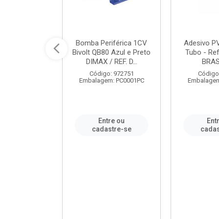
ável em PVC
Bomba Periférica 1CV
Adesivo P
ORTLEV / REF.
Bivolt QB80 Azul e Preto
Tubo - Ref
10129
DIMAX / REF. D...
BRA
: 995336
Código: 972751
Código
m: PC0001PC
Embalagem: PC0001PC
Embalagem
re ou
Entre ou
Ent
stre-se
cadastre-se
cadas