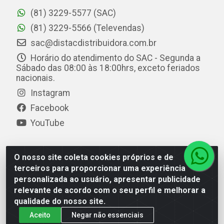
(81) 3229-5577 (SAC)
(81) 3229-5566 (Televendas)
sac@distacdistribuidora.com.br
Horário do atendimento do SAC - Segunda a
Sábado das 08:00 às 18:00hrs, exceto feriados
nacionais.
Instagram
Facebook
YouTube
O nosso site coleta cookies próprios e de
Distac Distribuidora - Av. Durval de Góes Monteiro, 7049
terceiros para proporcionar uma experiência
- Jardim Petrópolis - Maceió/AL - CEP 57061-000 - CNPJ
personalizada ao usuário, apresentar publicidade
08.072.649/0001-20
relevante de acordo com o seu perfil e melhorar a
qualidade do nosso site.
Aceito
Negar não essenciais