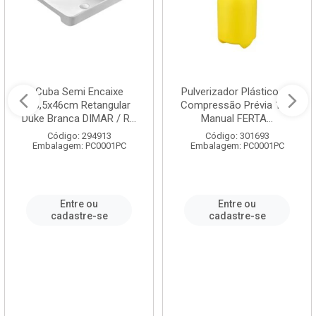
Cuba Semi Encaixe
Pulverizador Plástico de
58,5x46cm Retangular
Compressão Prévia 1,5L
Duke Branca DIMAR / R...
Manual FERTA...
Código: 294913
Código: 301693
Embalagem: PC0001PC
Embalagem: PC0001PC
Entre ou
Entre ou
cadastre-se
cadastre-se