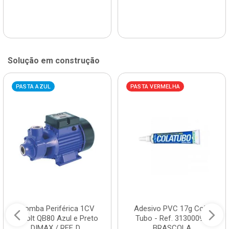
Solução em construção
PASTA AZUL
PASTA VERMELHA
Bomba Periférica 1CV
Adesivo PVC 17g Cola
Bivolt QB80 Azul e Preto
Tubo - Ref. 3130009 -
DIMAX / REF. D...
BRASCOLA