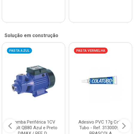
Solução em construção
PASTA AZUL
PASTA VERMELHA
Bomba Periférica 1CV
Adesivo PVC 17g Cola
Bivolt QB80 Azul e Preto
Tubo - Ref. 3130009 -
DIMAX / REF. D...
BRASCOLA