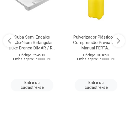
Cuba Semi Encaixe
Pulverizador Plástico de
58,5x46cm Retangular
Compressão Prévia 1,5L
Duke Branca DIMAR / R...
Manual FERTA...
Código: 294913
Código: 301693
Embalagem: PC0001PC
Embalagem: PC0001PC
Entre ou
Entre ou
cadastre-se
cadastre-se