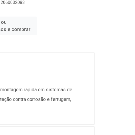
892060032083
 ou
ços e comprar
desmontagem rápida em sistemas de
teção contra corrosão e ferrugem,