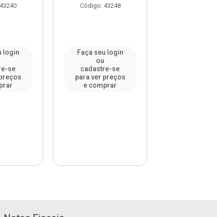
 43240
Código: 43248
Código: 43
 login
Faça seu login
Faça seu l
u
ou
ou
re-se
cadastre-se
cadastre-
 preços
para ver preços
para ver pr
prar
e comprar
e compr