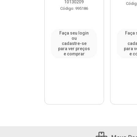
10130209
digo: 995344
Códig
Código: 995186
a seu login
Faça seu login
Faça 
ou
ou
adastre-se
cadastre-se
cada
a ver preços
para ver preços
para v
e comprar
e comprar
e c