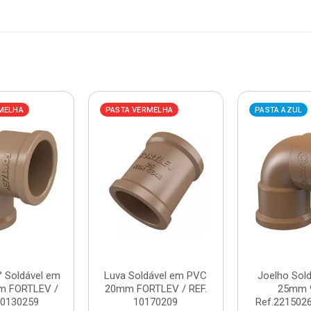
MELHA
PASTA VERMELHA
PASTA AZUL
° Soldável em
Luva Soldável em PVC
Joelho Sol
m FORTLEV /
20mm FORTLEV / REF.
25mm 9
10130259
10170209
Ref.2215026