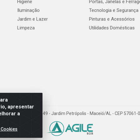
Higiene
Portas, Janelas e Ferra
Iluminação
Tecnologia e Segurança
Jardim e Lazer
Pinturas e Acessórios
Limpeza
Utilidades Domésticas
para
io, apresentar
elhorar a
val de Góes Monteiro, 7049 - Jardim Petrópolis - Maceió/AL - CEP 5706
 Cookies