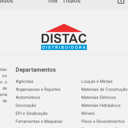
didos
Títulos
Departamentos
tac
a no
Agrícolas
Louças e Metais
do o
 de
Argamassas e Rejuntes
Materiais de Construção
 uma
Automotivos
Materiais Elétricos
e de
Decoração
Materiais Hidráulicos
EPI e Sinalização
Móveis
Ferramentas e Máquinas
Pisos e Revestimentos