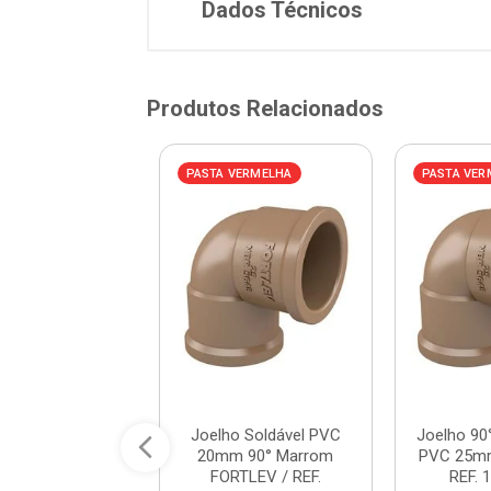
Dados Técnicos
Produtos Relacionados
VERMELHA
PASTA VERMELHA
PASTA VER
90° Soldável em
Joelho Soldável PVC
Joelho 90
com Bucha de
20mm 90° Marrom
PVC 25m
5mmx1/2 Pol. ...
FORTLEV / REF.
REF. 