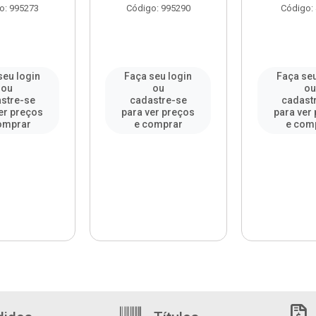
o: 995273
Código: 995290
Código:
seu login
Faça seu login
Faça seu
ou
ou
o
stre-se
cadastre-se
cadast
er preços
para ver preços
para ver
omprar
e comprar
e com