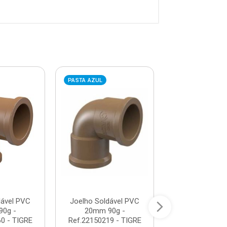
PASTA AZUL
PASTA AZUL
dável PVC
Joelho Soldável PVC
Luva Soldáve
0g -
20mm 90g -
25mm - Ref.22
0 - TIGRE
Ref.22150219 - TIGRE
TIGRE