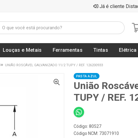
Já é cliente Dista
Louças e Metais
Ferramentas
Tintas
Elétrica
UNIÃO ROSCÁVEL GALVANIZADO 11/2 TUPY / REF. 126200933
PASTA AZUL
União Roscáve
TUPY / REF. 
Código: 80527
Código NCM: 73071910