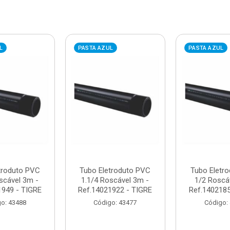
L
PASTA AZUL
PASTA AZUL
troduto PVC
Tubo Eletroduto PVC
Tubo Eletr
scável 3m -
1.1/4 Roscável 3m -
1/2 Roscá
1949 - TIGRE
Ref.14021922 - TIGRE
Ref.1402185
o: 43488
Código: 43477
Código: