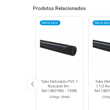
Produtos Relacionados
AZUL
PASTA AZUL
PASTA AZU
Eletroduto PVC
Tubo Eletroduto PVC 1
Tubo Ele
Roscável 3m -
Roscável 3m -
1.1/2 Ro
021884 - TIGRE
Ref.14021906 - TIGRE
Ref.1402
digo: 43425
Código: 43462
Códig