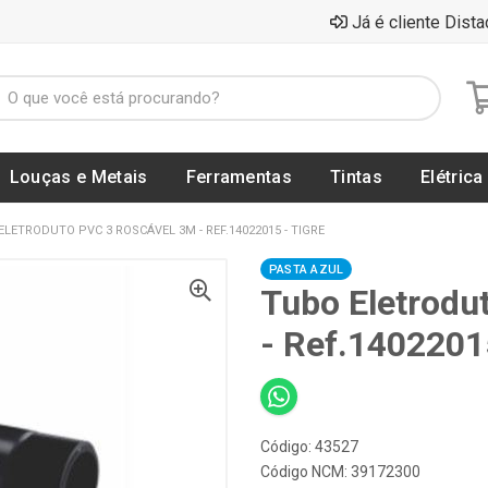
Já é cliente Dista
Louças e Metais
Ferramentas
Tintas
Elétrica
ELETRODUTO PVC 3 ROSCÁVEL 3M - REF.14022015 - TIGRE
PASTA AZUL
Tubo Eletrodu
- Ref.1402201
Código: 43527
Código NCM: 39172300