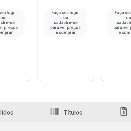
seu login
Faça seu login
Faça seu
ou
ou
o
stre-se
cadastre-se
cadast
er preços
para ver preços
para ver
omprar
e comprar
e com
didos
Títulos