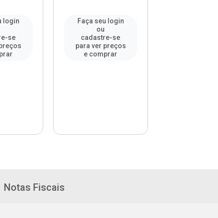
 login
Faça seu login
Faça seu l
u
ou
ou
re-se
cadastre-se
cadastre-
 preços
para ver preços
para ver pr
prar
e comprar
e compr
Notas Fiscais