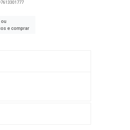
897613301777
 ou
ços e comprar