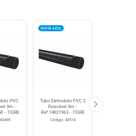
PASTA AZUL
PASTA AZUL
oduto PVC
Tubo Eletroduto PVC 2
Tubo Eletrodu
vel 3m -
Roscável 3m -
32mm Soldáve
0 - TIGRE
Ref.14021965 - TIGRE
Ref.14130322 
 43495
Código: 43514
Código: 44