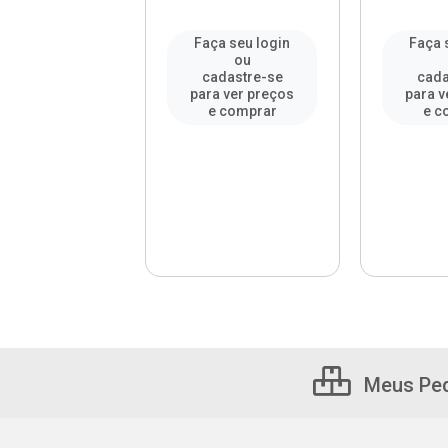
a seu login
Faça seu login
Faça 
ou
ou
adastre-se
cadastre-se
cada
a ver preços
para ver preços
para v
e comprar
e comprar
e c
Meus Pe