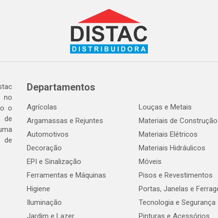
Departamentos
tac
a no
Agrícolas
Louças e Metais
do o
 de
Argamassas e Rejuntes
Materiais de Construção
 uma
Automotivos
Materiais Elétricos
e de
Decoração
Materiais Hidráulicos
EPI e Sinalização
Móveis
Ferramentas e Máquinas
Pisos e Revestimentos
Higiene
Portas, Janelas e Ferra
Iluminação
Tecnologia e Segurança
Jardim e Lazer
Pinturas e Acessórios