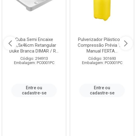
Cuba Semi Encaixe
Pulverizador Plástico de
58,5x46cm Retangular
Compressão Prévia 1,5L
Duke Branca DIMAR / R...
Manual FERTA...
Código: 294913
Código: 301693
Embalagem: PC0001PC
Embalagem: PC0001PC
Entre ou
Entre ou
cadastre-se
cadastre-se