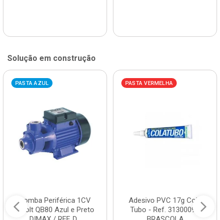
Solução em construção
PASTA AZUL
PASTA VERMELHA
Bomba Periférica 1CV
Adesivo PVC 17g Cola
Bivolt QB80 Azul e Preto
Tubo - Ref. 3130009 -
DIMAX / REF. D...
BRASCOLA