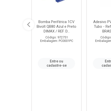
ável em PVC
Bomba Periférica 1CV
Adesivo P
ORTLEV / REF.
Bivolt QB80 Azul e Preto
Tubo - Ref
10129
DIMAX / REF. D...
BRA
: 995336
Código: 972751
Código
m: PC0001PC
Embalagem: PC0001PC
Embalagem
re ou
Entre ou
Ent
stre-se
cadastre-se
cadas