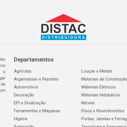
Departamentos
tac
 no
Agrícolas
Louças e Metais
o o
gar
Argamassas e Rejuntes
Materiais de Construçã
 de
Automotivos
Materiais Elétricos
com
Decoração
Materiais Hidráulicos
EPI e Sinalização
Móveis
Ferramentas e Máquinas
Pisos e Revestimentos
Higiene
Portas, Janelas e Ferra
Iluminação
Tecnologia e Segurança