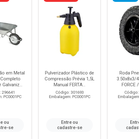
ão em Metal
Pulverizador Plástico de
Roda Pne
s Completo
Compressão Prévia 1,5L
3.50x8x3/4
 Galvaniz...
Manual FERTA...
FORCE /
: 296641
Código: 301693
Código:
: PC0001PC
Embalagem: PC0001PC
Embalagem
re ou
Entre ou
Entr
tre-se
cadastre-se
cadas