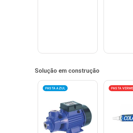
Solução em construção
ELHA
PASTA AZUL
PASTA VERM