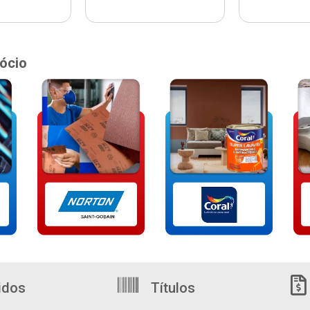
ócio
idos
Títulos