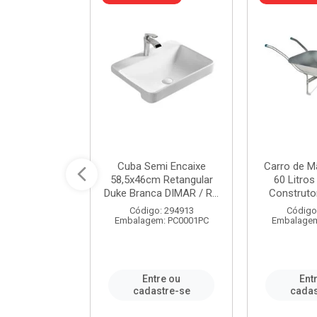
 Nivela Piso
Cuba Semi Encaixe
Carro de M
0 Peças Eco
58,5x46cm Retangular
60 Litro
TAG / REF...
Duke Branca DIMAR / R...
Construtor
: 982306
Código: 294913
Código
m: PT0050PC
Embalagem: PC0001PC
Embalagem
re ou
Entre ou
Ent
stre-se
cadastre-se
cadas