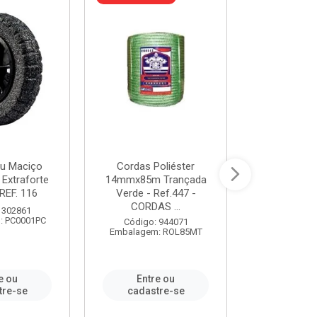
u Maciço
Cordas Poliéster
Furadeira de
 Extraforte
14mmx85m Trançada
Polegadas 
REF. 116
Verde - Ref.447 -
Velocidad
CORDAS ...
 302861
Código:
: PC0001PC
Embalagem:
Código: 944071
Embalagem: ROL85MT
e ou
Entre ou
Entr
tre-se
cadastre-se
cadast