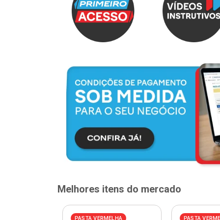
Melhores itens do mercado
ELHA
PASTA VERMELHA
PASTA VERM