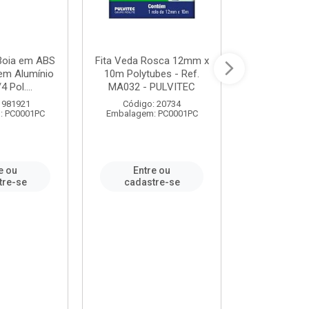
 Boia em ABS
Fita Veda Rosca 12mm x
Tê Soldável
em Alumínio
10m Polytubes - Ref.
Ref.222002
4 Pol....
MA032 - PULVITEC
 981921
Código: 20734
Código:
: PC0001PC
Embalagem: PC0001PC
Embalagem:
e ou
Entre ou
Entr
tre-se
cadastre-se
cadast