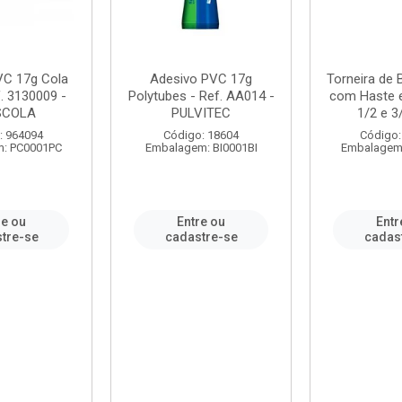
VC 17g Cola
Adesivo PVC 17g
Torneira de
. 3130009 -
Polytubes - Ref. AA014 -
com Haste 
SCOLA
PULVITEC
1/2 e 3/
: 964094
Código: 18604
Código:
: PC0001PC
Embalagem: BI0001BI
Embalagem
re ou
Entre ou
Entr
tre-se
cadastre-se
cadas