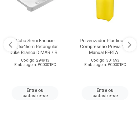
Cuba Semi Encaixe
Pulverizador Plástico de
58,5x46cm Retangular
Compressão Prévia 1,5L
Duke Branca DIMAR / R...
Manual FERTA...
Código: 294913
Código: 301693
Embalagem: PC0001PC
Embalagem: PC0001PC
Entre ou
Entre ou
cadastre-se
cadastre-se