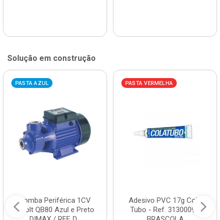
Solução em construção
PASTA AZUL
PASTA VERMELHA
Bomba Periférica 1CV
Adesivo PVC 17g Cola
Bivolt QB80 Azul e Preto
Tubo - Ref. 3130009 -
DIMAX / REF. D...
BRASCOLA