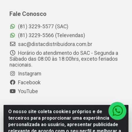
Fale Conosco
(81) 3229-5577 (SAC)
(81) 3229-5566 (Televendas)
sac@distacdistribuidora.com.br
Horário do atendimento do SAC - Segunda a
Sábado das 08:00 às 18:00hrs, exceto feriados
nacionais.
Instagram
Facebook
YouTube
O nosso site coleta cookies próprios e de
Distac Distribuidora - Av. Durval de Góes Monteiro, 7049
terceiros para proporcionar uma experiência
- Jardim Petrópolis - Maceió/AL - CEP 57061-000 - CNPJ
personalizada ao usuário, apresentar publicidade
08.072.649/0001-20
relevante de acordo com o seu perfil e melhorar a