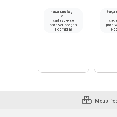
a seu login
Faça seu login
Faça 
ou
ou
adastre-se
cadastre-se
cada
a ver preços
para ver preços
para v
e comprar
e comprar
e c
Meus Pe