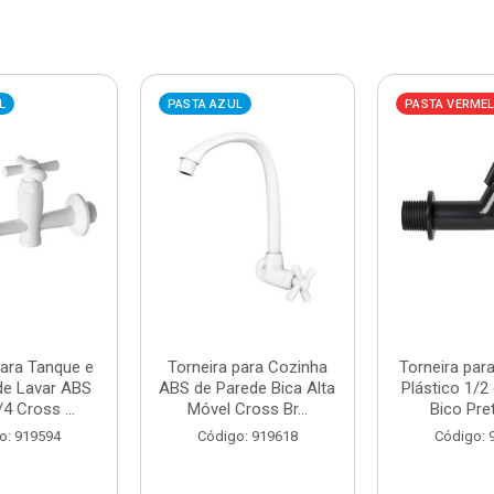
L
PASTA AZUL
PASTA VERME
para Tanque e
Torneira para Cozinha
Torneira par
de Lavar ABS
ABS de Parede Bica Alta
Plástico 1/2
/4 Cross ...
Móvel Cross Br...
Bico Pret
o: 919594
Código: 919618
Código: 