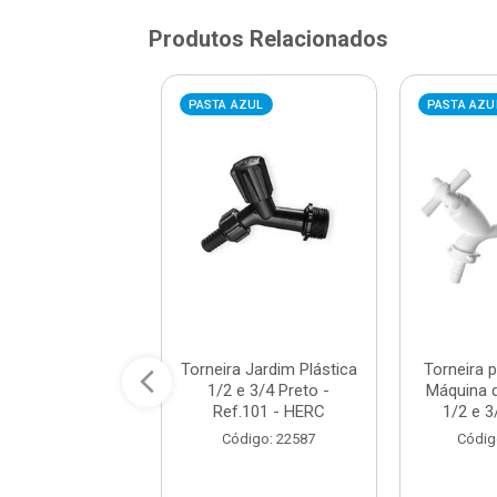
Produtos Relacionados
AZUL
PASTA AZUL
PASTA AZU
ra para Cozinha
Torneira Jardim Plástica
Torneira 
Parede Bica Alta
1/2 e 3/4 Preto -
Máquina 
l Orbe Bra...
Ref.101 - HERC
1/2 e 3
digo: 921289
Código: 22587
Códig