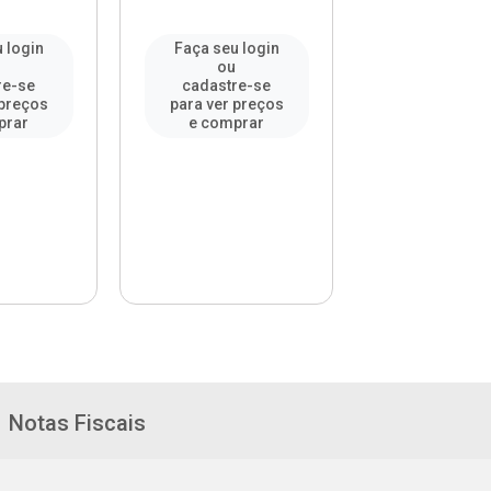
 login
Faça seu login
Faça seu l
u
ou
ou
re-se
cadastre-se
cadastre-
 preços
para ver preços
para ver pr
prar
e comprar
e compr
Notas Fiscais