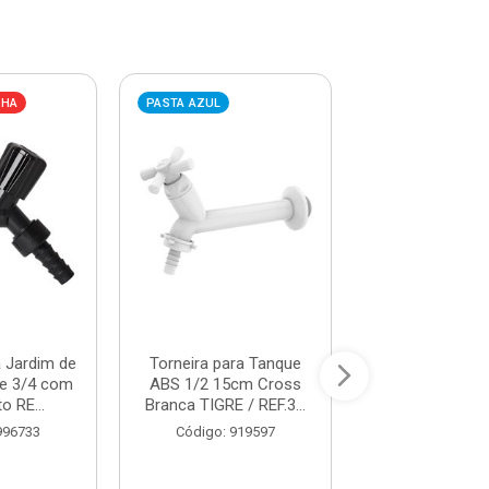
LHA
PASTA AZUL
PASTA AZUL
a Jardim de
Torneira para Tanque
Torneira para 
 e 3/4 com
ABS 1/2 15cm Cross
ABS de Mesa Bi
o RE...
Branca TIGRE / REF.3...
Móvel Cross B
996733
Código: 919597
Código: 91