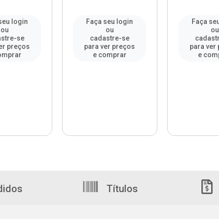
seu login
Faça seu login
Faça seu
ou
ou
o
stre-se
cadastre-se
cadast
er preços
para ver preços
para ver
omprar
e comprar
e com
didos
Títulos