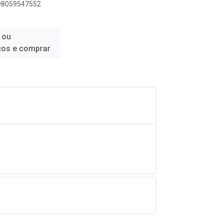
898059547552
 ou
ços e comprar