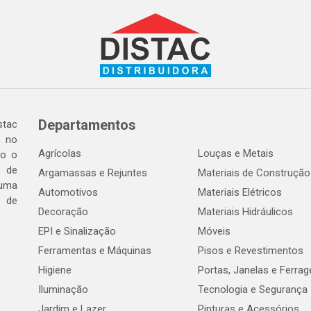
Departamentos
tac
a no
Agrícolas
Louças e Metais
do o
 de
Argamassas e Rejuntes
Materiais de Construção
 uma
Automotivos
Materiais Elétricos
e de
Decoração
Materiais Hidráulicos
EPI e Sinalização
Móveis
Ferramentas e Máquinas
Pisos e Revestimentos
Higiene
Portas, Janelas e Ferra
Iluminação
Tecnologia e Segurança
Jardim e Lazer
Pinturas e Acessórios