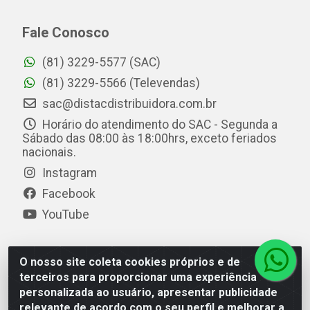
Fale Conosco
(81) 3229-5577 (SAC)
(81) 3229-5566 (Televendas)
sac@distacdistribuidora.com.br
Horário do atendimento do SAC - Segunda a
Sábado das 08:00 às 18:00hrs, exceto feriados
nacionais.
Instagram
Facebook
YouTube
O nosso site coleta cookies próprios e de
Distac Distribuidora - Av. Durval de Góes Monteiro, 7049
terceiros para proporcionar uma experiência
- Jardim Petrópolis - Maceió/AL - CEP 57061-000 - CNPJ
personalizada ao usuário, apresentar publicidade
08.072.649/0001-20
relevante de acordo com o seu perfil e melhorar a